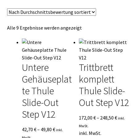
Kasse
Mein Konto
Nach
Alle 9 Ergebnisse werden angezeigt
Durchschnittsbewertung
Mein Konto
sortiert
Vertrag widerrufen
Untere
Trittbrett
Warenkorb
Gehäuseplat
komplett
te Thule
Thule Slide-
Slide-Out
Out Step V12
Step V12
172,00
€
–
248,50
€
inkl.
MwSt.
42,70
€
–
49,80
€
inkl.
inkl. MwSt.
MwSt.