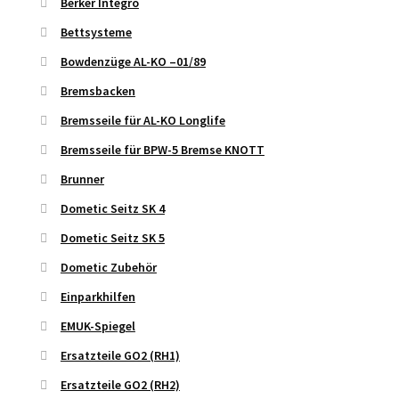
Berker Integro
Bettsysteme
Bowdenzüge AL-KO –01/89
Bremsbacken
Bremsseile für AL-KO Longlife
Bremsseile für BPW-5 Bremse KNOTT
Brunner
Dometic Seitz SK 4
Dometic Seitz SK 5
Dometic Zubehör
Einparkhilfen
EMUK-Spiegel
Ersatzteile GO2 (RH1)
Ersatzteile GO2 (RH2)