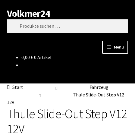
Volkmer24
Zur
Zum
Suchen
Navigation
Inhalt
Suchen
springen
springen
nach:
Menü
0,00
€
0 Artikel
Start
AGB
Start
Fahrzeug
Impressum
Thule Slide-Out Step V12
12V
Thule Slide-Out Step V12
Datenschutz
12V
Impressum