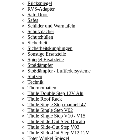
Rückspiegel
RVS-Adapter
Safe Door
Safes
Schilder und Warntafeln
Schutzdächer
Schutzhüllen
Sicherheit
Sicherheitskupplungen
Sonstige Ersatzteile
Spiegel Ersatzteile
Stoßdämpfer
Stoßdämpfer / Luftfedersysteme
Stützen
Technik
Thermomatten
Thule Double Step 12V Alu
Thule Roof Rack
Thule Single Step manuell 47
Thule Single Step V02
Thule Single Step V10 / V15
Thule Slide-Out Step Ducato
Thule Slide-Out Step V03
Thule Slide-Out Step V12 12V
Toter Winkel Spiegel