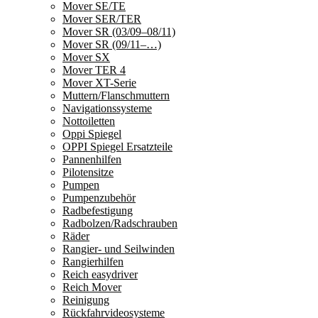
Mover SE/TE
Mover SER/TER
Mover SR (03/09–08/11)
Mover SR (09/11–…)
Mover SX
Mover TER 4
Mover XT-Serie
Muttern/Flanschmuttern
Navigationssysteme
Nottoiletten
Oppi Spiegel
OPPI Spiegel Ersatzteile
Pannenhilfen
Pilotensitze
Pumpen
Pumpenzubehör
Radbefestigung
Radbolzen/Radschrauben
Räder
Rangier- und Seilwinden
Rangierhilfen
Reich easydriver
Reich Mover
Reinigung
Rückfahrvideosysteme