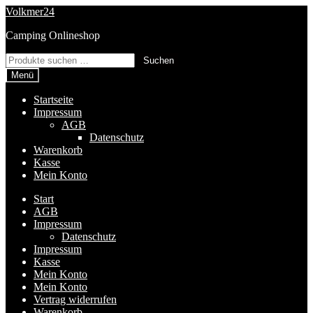
Zur
Zum
Volkmer24
Navigation
Inhalt
Camping Onlineshop
springen
springen
Suchen
Suchen
nach:
Menü
Startseite
Impressum
AGB
Datenschutz
Warenkorb
Kasse
Mein Konto
Start
AGB
Impressum
Datenschutz
Impressum
Kasse
Mein Konto
Mein Konto
Vertrag widerrufen
Warenkorb