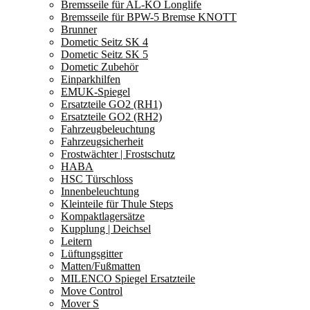
Bremsseile für AL-KO Longlife
Bremsseile für BPW-5 Bremse KNOTT
Brunner
Dometic Seitz SK 4
Dometic Seitz SK 5
Dometic Zubehör
Einparkhilfen
EMUK-Spiegel
Ersatzteile GO2 (RH1)
Ersatzteile GO2 (RH2)
Fahrzeugbeleuchtung
Fahrzeugsicherheit
Frostwächter | Frostschutz
HABA
HSC Türschloss
Innenbeleuchtung
Kleinteile für Thule Steps
Kompaktlagersätze
Kupplung | Deichsel
Leitern
Lüftungsgitter
Matten/Fußmatten
MILENCO Spiegel Ersatzteile
Move Control
Mover S