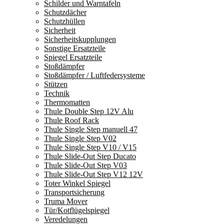
Schilder und Warntafeln
Schutzdächer
Schutzhüllen
Sicherheit
Sicherheitskupplungen
Sonstige Ersatzteile
Spiegel Ersatzteile
Stoßdämpfer
Stoßdämpfer / Luftfedersysteme
Stützen
Technik
Thermomatten
Thule Double Step 12V Alu
Thule Roof Rack
Thule Single Step manuell 47
Thule Single Step V02
Thule Single Step V10 / V15
Thule Slide-Out Step Ducato
Thule Slide-Out Step V03
Thule Slide-Out Step V12 12V
Toter Winkel Spiegel
Transportsicherung
Truma Mover
Tür/Kotflügelspiegel
Veredelungen