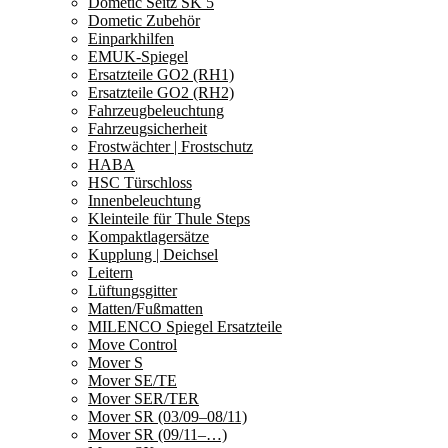
Dometic Seitz SK 5
Dometic Zubehör
Einparkhilfen
EMUK-Spiegel
Ersatzteile GO2 (RH1)
Ersatzteile GO2 (RH2)
Fahrzeugbeleuchtung
Fahrzeugsicherheit
Frostwächter | Frostschutz
HABA
HSC Türschloss
Innenbeleuchtung
Kleinteile für Thule Steps
Kompaktlagersätze
Kupplung | Deichsel
Leitern
Lüftungsgitter
Matten/Fußmatten
MILENCO Spiegel Ersatzteile
Move Control
Mover S
Mover SE/TE
Mover SER/TER
Mover SR (03/09–08/11)
Mover SR (09/11–…)