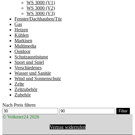
WS 3000 (V1)
WS 3000 (V2)
WS 3000 (V3)
Fenster/Dachhauben/Tür
Gas
Heizen
Kühlen
Markisen
Multimedia
Outdoor
Schutzausrüstung
Sport und Spiel
Verschiedenes
Wasser und Sanitär
Wind und Sonnenschutz
Zelte
Zeltzubehör
Zubehör
Nach Preis filtern
Min.
Max.
Filter
Preis
Preis
© Volkmer24 2026
Vertrag widerrufen