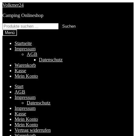
Zur
Zum
Volkmer24
Navigation
Inhalt
Camping Onlineshop
springen
springen
Suchen
Suchen
nach:
Menü
Startseite
Impressum
AGB
Datenschutz
Warenkorb
Kasse
Mein Konto
Start
AGB
Impressum
Datenschutz
Impressum
Kasse
Mein Konto
Mein Konto
Vertrag widerrufen
Warenkorb