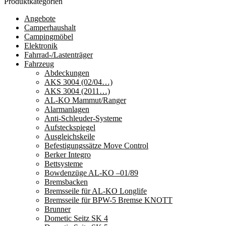
Produktkategorien
Angebote
Camperhaushalt
Campingmöbel
Elektronik
Fahrrad-/Lastenträger
Fahrzeug
Abdeckungen
AKS 3004 (02/04…)
AKS 3004 (2011…)
AL-KO Mammut/Ranger
Alarmanlagen
Anti-Schleuder-Systeme
Aufsteckspiegel
Ausgleichskeile
Befestigungssätze Move Control
Berker Integro
Bettsysteme
Bowdenzüge AL-KO –01/89
Bremsbacken
Bremsseile für AL-KO Longlife
Bremsseile für BPW-5 Bremse KNOTT
Brunner
Dometic Seitz SK 4