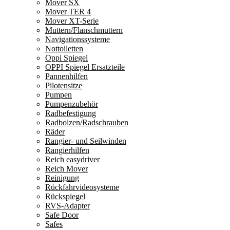
Mover SX
Mover TER 4
Mover XT-Serie
Muttern/Flanschmuttern
Navigationssysteme
Nottoiletten
Oppi Spiegel
OPPI Spiegel Ersatzteile
Pannenhilfen
Pilotensitze
Pumpen
Pumpenzubehör
Radbefestigung
Radbolzen/Radschrauben
Räder
Rangier- und Seilwinden
Rangierhilfen
Reich easydriver
Reich Mover
Reinigung
Rückfahrvideosysteme
Rückspiegel
RVS-Adapter
Safe Door
Safes