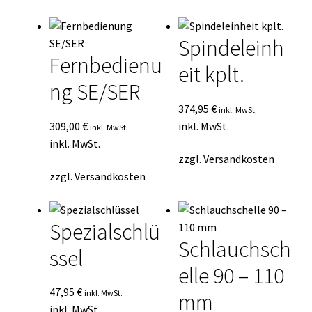
Durchschnittsbewertung
Kasse
sortiert
Spindeleinh
Mein Konto
Fernbedienu
eit kplt.
ng SE/SER
Mein Konto
374,95
€
inkl. MwSt.
Vertrag widerrufen
309,00
€
inkl. MwSt.
inkl. MwSt.
inkl. MwSt.
zzgl.
Versandkosten
Warenkorb
zzgl.
Versandkosten
Spezialschlü
Schlauchsch
ssel
elle 90 – 110
47,95
€
inkl. MwSt.
mm
inkl. MwSt.