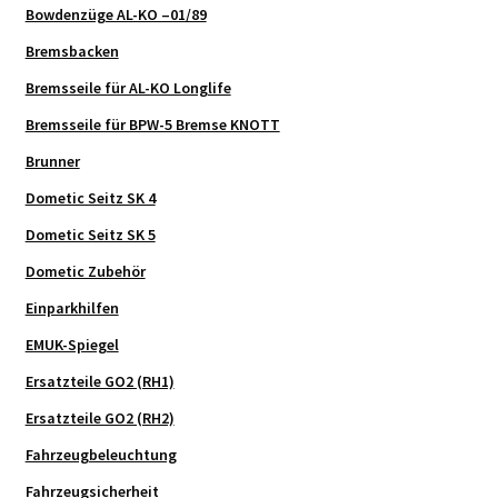
Bowdenzüge AL-KO –01/89
Bremsbacken
Bremsseile für AL-KO Longlife
Bremsseile für BPW-5 Bremse KNOTT
Brunner
Dometic Seitz SK 4
Dometic Seitz SK 5
Dometic Zubehör
Einparkhilfen
EMUK-Spiegel
Ersatzteile GO2 (RH1)
Ersatzteile GO2 (RH2)
Fahrzeugbeleuchtung
Fahrzeugsicherheit