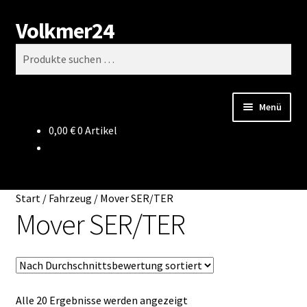
Volkmer24
Zur
Zum
Suchen
Navigation
Inhalt
Suchen
springen
springen
nach:
Menü
0,00
€
0 Artikel
Start
AGB
Start
/
Fahrzeug
/
Mover SER/TER
Impressum
Mover SER/TER
Datenschutz
Impressum
Nach
Alle 20 Ergebnisse werden angezeigt