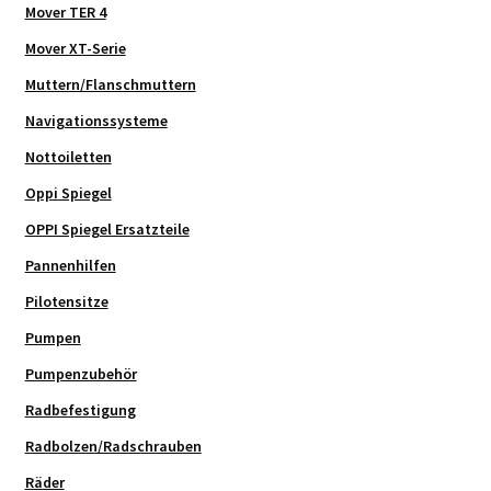
Mover TER 4
Mover XT-Serie
Muttern/Flanschmuttern
Navigationssysteme
Nottoiletten
Oppi Spiegel
OPPI Spiegel Ersatzteile
Pannenhilfen
Pilotensitze
Pumpen
Pumpenzubehör
Radbefestigung
Radbolzen/Radschrauben
Räder