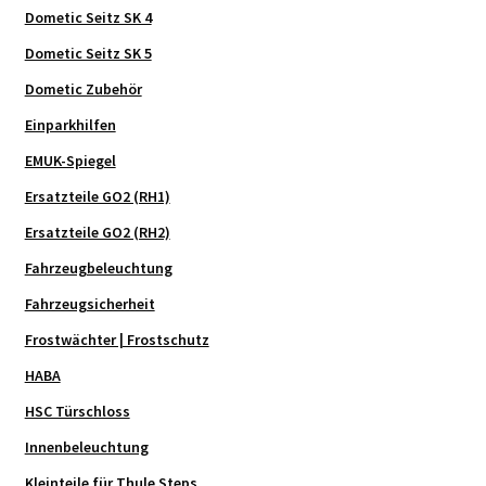
Dometic Seitz SK 4
Dometic Seitz SK 5
Dometic Zubehör
Einparkhilfen
EMUK-Spiegel
Ersatzteile GO2 (RH1)
Ersatzteile GO2 (RH2)
Fahrzeugbeleuchtung
Fahrzeugsicherheit
Frostwächter | Frostschutz
HABA
HSC Türschloss
Innenbeleuchtung
Kleinteile für Thule Steps