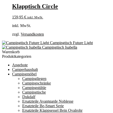
Klapptisch Circle
159,95
€
inkl. MwSt.
inkl. MwSt.
zzgl.
Versandkosten
Campingtisch Future Light
Campingtisch Isabella
Warenkorb
Produktkategorien
Angebote
Camperhaushalt
Campingmöbel
Campingliegen
Campingschränke
Campingstühle
Campingtische
Dukdalf
Ersatzteile Avantgarde Noblesse
Ersatzteile Be-Smart Serie
Ersatzteile Klappsessel Bein Ovalrohr