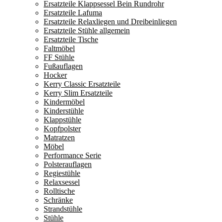
Ersatzteile Klappsessel Bein Rundrohr
Ersatzteile Lafuma
Ersatzteile Relaxliegen und Dreibeinliegen
Ersatzteile Stühle allgemein
Ersatzteile Tische
Faltmöbel
FF Stühle
Fußauflagen
Hocker
Kerry Classic Ersatzteile
Kerry Slim Ersatzteile
Kindermöbel
Kinderstühle
Klappstühle
Kopfpolster
Matratzen
Möbel
Performance Serie
Polsterauflagen
Regiestühle
Relaxsessel
Rolltische
Schränke
Strandstühle
Stühle