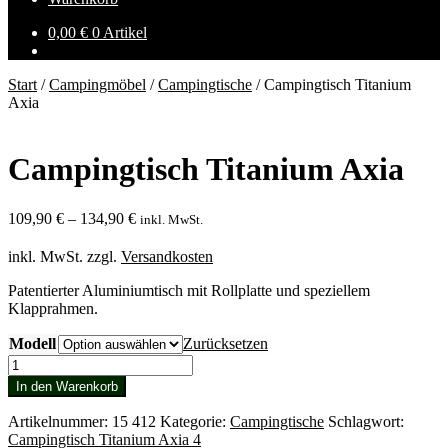
0,00
€
0 Artikel
Start
/
Campingmöbel
/
Campingtische
/
Campingtisch Titanium
Axia
Campingtisch Titanium Axia
109,90
€
–
134,90
€
inkl. MwSt.
inkl. MwSt.
zzgl.
Versandkosten
Patentierter Aluminiumtisch mit Rollplatte und speziellem
Klapprahmen.
Modell
Zurücksetzen
Campingtisch
Titanium
In den Warenkorb
Axia
Menge
Artikelnummer:
15 412
Kategorie:
Campingtische
Schlagwort:
Campingtisch Titanium Axia 4