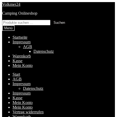
Zur
Zum
Volkmer24
Navigation
Inhalt
Camping Onlineshop
springen
springen
Suchen
Suchen
nach:
Menü
Startseite
Impressum
AGB
Datenschutz
Warenkorb
Kasse
Mein Konto
Start
AGB
Impressum
Datenschutz
Impressum
Kasse
Mein Konto
Mein Konto
Vertrag widerrufen
Warenkorb