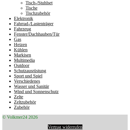
Tisch-/Stuhlset
Tische
Tischzubehör
Elektronik
Fahrrad-/Lastenträger
Fahrzeug
Fenster/Dachhauben/Tür
Gas
Heizen
Kühlen
Markisen
Multimedia
Outdoor
Schutzausrüstung
Sport und Spiel
Verschiedenes
Wasser und Sanitär
Wind und Sonnenschutz
Zelte
Zeltzubehör
Zubehör
© Volkmer24 2026
Vertrag widerrufen