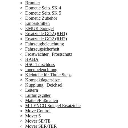
Brunner
Dometic Seitz SK 4
Dometic Seitz SK 5
Dometic Zubehör
Einparkhilfen
EMUK-Spiegel
Ersatzteile GO2 (RH1)
Ersatzteile GO2 (RH2)
Fahrzeugbeleuchtung
Fahrzeugsicherheit
Frostwächter | Frostschutz
HABA
HSC Türschloss
Innenbeleuchtung
Kleinteile für Thule Steps
Kompaktlagersätze
Kupplung | Deichsel
Leitern
Lüftungsgitter
Matten/Fußmatten
MILENCO Spiegel Ersatzteile
Move Control
Mover S
Mover SE/TE
Mover SER/TER