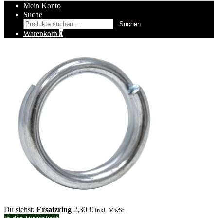
Mein Konto
Suche
Suchen
Suchen
nach:
Warenkorb
0
Du siehst:
Ersatzring
2,30
€
inkl. MwSt.