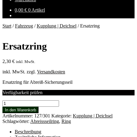
0,00
€
0 Artikel
Start
/
Fahrzeug
/
Kupplung | Deichsel
/
Ersatzring
Ersatzring
2,30
€
inkl. MwSt.
inkl. MwSt.
zzgl.
Versandkosten
Ersatzring für Abreiß-Sicherungsseil
Verfügbarkeit prüfen
Ersatzring
Menge
In den Warenkorb
Artikelnummer:
127/301
Kategorie:
Kupplung | Deichsel
Schlagwörter:
Abreissseilring
,
Ring
Beschreibung