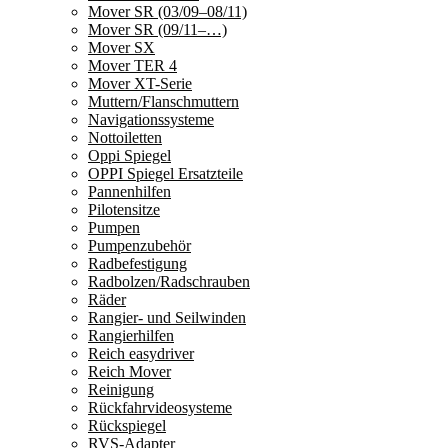
Mover SR (03/09–08/11)
Mover SR (09/11–…)
Mover SX
Mover TER 4
Mover XT-Serie
Muttern/Flanschmuttern
Navigationssysteme
Nottoiletten
Oppi Spiegel
OPPI Spiegel Ersatzteile
Pannenhilfen
Pilotensitze
Pumpen
Pumpenzubehör
Radbefestigung
Radbolzen/Radschrauben
Räder
Rangier- und Seilwinden
Rangierhilfen
Reich easydriver
Reich Mover
Reinigung
Rückfahrvideosysteme
Rückspiegel
RVS-Adapter