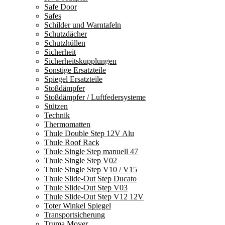
Safe Door
Safes
Schilder und Warntafeln
Schutzdächer
Schutzhüllen
Sicherheit
Sicherheitskupplungen
Sonstige Ersatzteile
Spiegel Ersatzteile
Stoßdämpfer
Stoßdämpfer / Luftfedersysteme
Stützen
Technik
Thermomatten
Thule Double Step 12V Alu
Thule Roof Rack
Thule Single Step manuell 47
Thule Single Step V02
Thule Single Step V10 / V15
Thule Slide-Out Step Ducato
Thule Slide-Out Step V03
Thule Slide-Out Step V12 12V
Toter Winkel Spiegel
Transportsicherung
Truma Mover