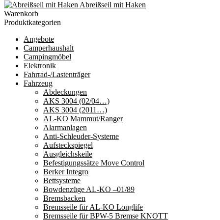
Abreißseil mit Haken
Warenkorb
Produktkategorien
Angebote
Camperhaushalt
Campingmöbel
Elektronik
Fahrrad-/Lastenträger
Fahrzeug
Abdeckungen
AKS 3004 (02/04…)
AKS 3004 (2011…)
AL-KO Mammut/Ranger
Alarmanlagen
Anti-Schleuder-Systeme
Aufsteckspiegel
Ausgleichskeile
Befestigungssätze Move Control
Berker Integro
Bettsysteme
Bowdenzüge AL-KO –01/89
Bremsbacken
Bremsseile für AL-KO Longlife
Bremsseile für BPW-5 Bremse KNOTT