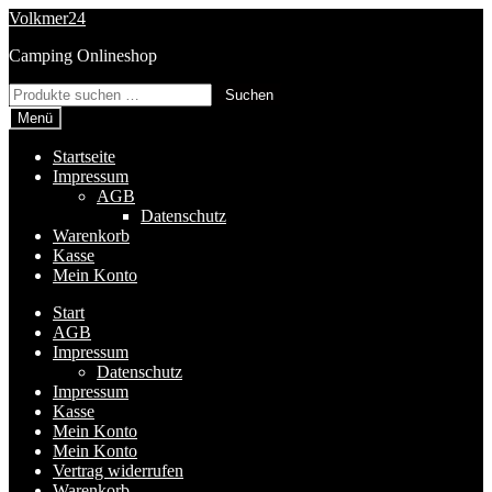
Zur
Zum
Volkmer24
Navigation
Inhalt
Camping Onlineshop
springen
springen
Suchen
Suchen
nach:
Menü
Startseite
Impressum
AGB
Datenschutz
Warenkorb
Kasse
Mein Konto
Start
AGB
Impressum
Datenschutz
Impressum
Kasse
Mein Konto
Mein Konto
Vertrag widerrufen
Warenkorb