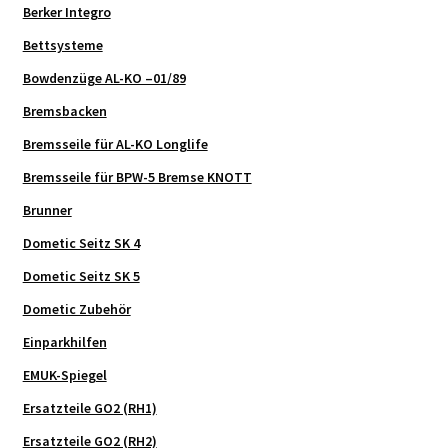
Berker Integro
Bettsysteme
Bowdenzüge AL-KO –01/89
Bremsbacken
Bremsseile für AL-KO Longlife
Bremsseile für BPW-5 Bremse KNOTT
Brunner
Dometic Seitz SK 4
Dometic Seitz SK 5
Dometic Zubehör
Einparkhilfen
EMUK-Spiegel
Ersatzteile GO2 (RH1)
Ersatzteile GO2 (RH2)