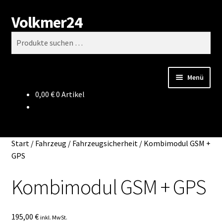
Volkmer24
Zur
Zum
Suchen
Navigation
Inhalt
Suchen
springen
springen
nach:
Menü
0,00
€
0 Artikel
Start
AGB
Start
/
Fahrzeug
/
Fahrzeugsicherheit
/
Kombimodul GSM +
Impressum
GPS
Kombimodul GSM + GPS
Datenschutz
Impressum
195,00
€
inkl. MwSt.