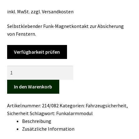
Kasse
inkl. MwSt.
zzgl.
Versandkosten
Mein Konto
Selbstklebender Funk-Magnetkontakt zur Absicherung
von Fenstern.
Mein Konto
Verfügbarkeit prüfen
Vertrag widerrufen
Kombimodul
Warenkorb
GSM
+
In den Warenkorb
GPS
Menge
Artikelnummer:
214/082
Kategorien:
Fahrzeugsicherheit
,
Sicherheit
Schlagwort:
Funkalarmmodul
Beschreibung
Zusätzliche Information