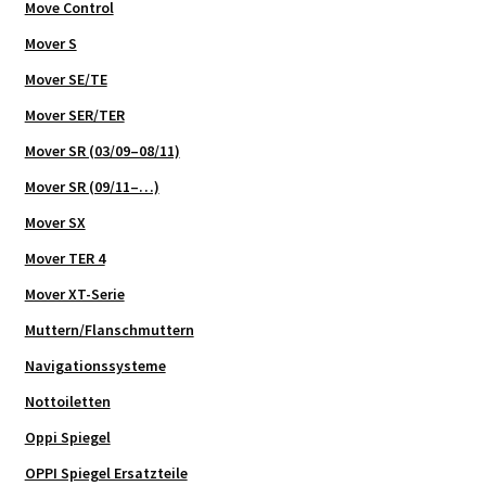
Move Control
Mover S
Mover SE/TE
Mover SER/TER
Mover SR (03/09–08/11)
Mover SR (09/11–…)
Mover SX
Mover TER 4
Mover XT-Serie
Muttern/Flanschmuttern
Navigationssysteme
Nottoiletten
Oppi Spiegel
OPPI Spiegel Ersatzteile