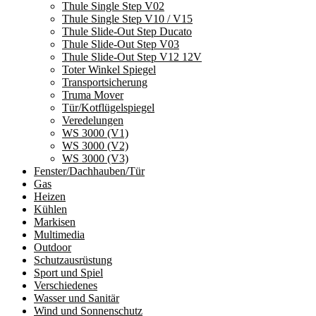
Thule Single Step V02
Thule Single Step V10 / V15
Thule Slide-Out Step Ducato
Thule Slide-Out Step V03
Thule Slide-Out Step V12 12V
Toter Winkel Spiegel
Transportsicherung
Truma Mover
Tür/Kotflügelspiegel
Veredelungen
WS 3000 (V1)
WS 3000 (V2)
WS 3000 (V3)
Fenster/Dachhauben/Tür
Gas
Heizen
Kühlen
Markisen
Multimedia
Outdoor
Schutzausrüstung
Sport und Spiel
Verschiedenes
Wasser und Sanitär
Wind und Sonnenschutz