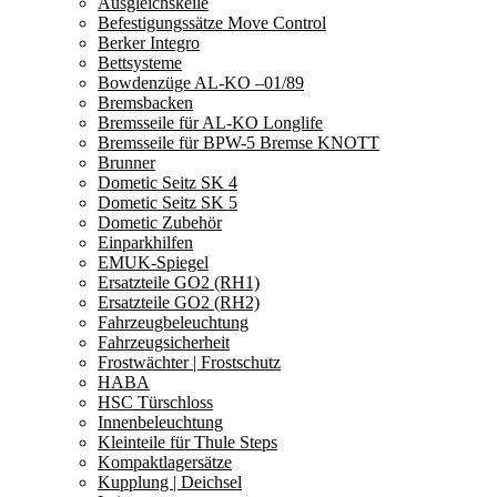
Ausgleichskeile
Befestigungssätze Move Control
Berker Integro
Bettsysteme
Bowdenzüge AL-KO –01/89
Bremsbacken
Bremsseile für AL-KO Longlife
Bremsseile für BPW-5 Bremse KNOTT
Brunner
Dometic Seitz SK 4
Dometic Seitz SK 5
Dometic Zubehör
Einparkhilfen
EMUK-Spiegel
Ersatzteile GO2 (RH1)
Ersatzteile GO2 (RH2)
Fahrzeugbeleuchtung
Fahrzeugsicherheit
Frostwächter | Frostschutz
HABA
HSC Türschloss
Innenbeleuchtung
Kleinteile für Thule Steps
Kompaktlagersätze
Kupplung | Deichsel