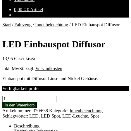
0,00
€
0 Artikel
Start
/
Fahrzeug
/
Innenbeleuchtung
/
LED Einbauspot Diffusor
LED Einbauspot Diffusor
13,95
€
inkl. MwSt.
inkl. MwSt.
zzgl.
Versandkosten
Einbauspot mit Diffusor Linse und Nickel Gehäuse.
Verfügbarkeit prüfen
LED
Einbauspot
In den Warenkorb
Diffusor
Artikelnummer:
320/638
Kategorie:
Innenbeleuchtung
Menge
Schlagwörter:
LED
,
LED Spot
,
LED-Leuchte
,
Spot
Beschreibung