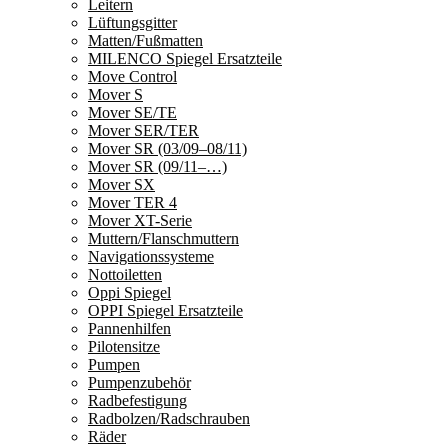
Leitern
Lüftungsgitter
Matten/Fußmatten
MILENCO Spiegel Ersatzteile
Move Control
Mover S
Mover SE/TE
Mover SER/TER
Mover SR (03/09–08/11)
Mover SR (09/11–…)
Mover SX
Mover TER 4
Mover XT-Serie
Muttern/Flanschmuttern
Navigationssysteme
Nottoiletten
Oppi Spiegel
OPPI Spiegel Ersatzteile
Pannenhilfen
Pilotensitze
Pumpen
Pumpenzubehör
Radbefestigung
Radbolzen/Radschrauben
Räder