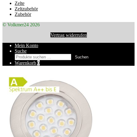
Zelte
Zeltzubehör
Zubehör
© Volkmer24 2026
Vertrag widerrufen
Mein Konto
Suche
Suchen
Suchen
nach:
Warenkorb
0