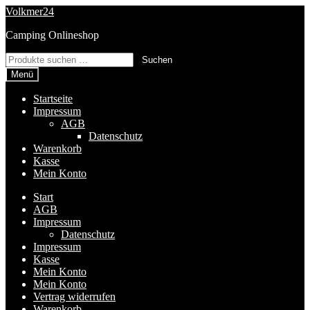
Zur
Zum
Volkmer24
Navigation
Inhalt
Camping Onlineshop
springen
springen
Suchen
Suchen
nach:
Menü
Startseite
Impressum
AGB
Datenschutz
Warenkorb
Kasse
Mein Konto
Start
AGB
Impressum
Datenschutz
Impressum
Kasse
Mein Konto
Mein Konto
Vertrag widerrufen
Warenkorb