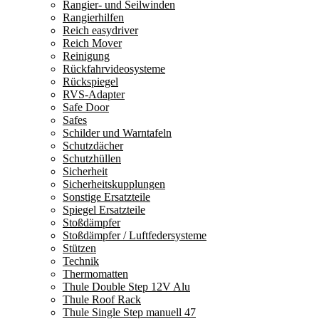
Rangier- und Seilwinden
Rangierhilfen
Reich easydriver
Reich Mover
Reinigung
Rückfahrvideosysteme
Rückspiegel
RVS-Adapter
Safe Door
Safes
Schilder und Warntafeln
Schutzdächer
Schutzhüllen
Sicherheit
Sicherheitskupplungen
Sonstige Ersatzteile
Spiegel Ersatzteile
Stoßdämpfer
Stoßdämpfer / Luftfedersysteme
Stützen
Technik
Thermomatten
Thule Double Step 12V Alu
Thule Roof Rack
Thule Single Step manuell 47