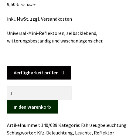
9,50
€
inkl. MwSt.
Kasse
inkl. MwSt.
zzgl.
Versandkosten
Mein Konto
Universal-Mini-Reflektoren, selbstklebend,
Mein Konto
witterungsbeständig und waschanlagensicher.
Vertrag widerrufen
Warenkorb
Verfügbarkeit prüfen
Mini-
Reflektoren
Menge
In den Warenkorb
Artikelnummer:
140/089
Kategorie:
Fahrzeugbeleuchtung
Schlagwörter:
Kfz-Beleuchtung
,
Leuchte
,
Reflektor