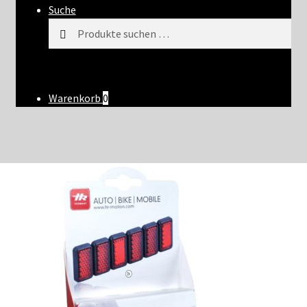
Suche
Suchen
Suchen
nach:
Warenkorb
0