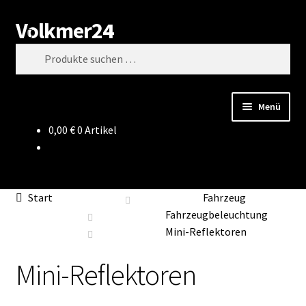
Volkmer24
Zur
Zum
Suchen
Navigation
Inhalt
Suchen
springen
springen
nach:
Menü
0,00
€
0 Artikel
Start
AGB
Start
Fahrzeug
Impressum
Fahrzeugbeleuchtung
Mini-Reflektoren
Datenschutz
Mini-Reflektoren
Impressum