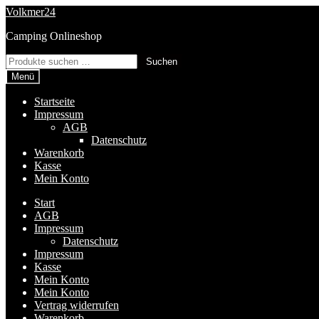
Zur
Zum
Volkmer24
Navigation
Inhalt
Camping Onlineshop
springen
springen
Suchen
Suchen
nach:
Menü
Startseite
Impressum
AGB
Datenschutz
Warenkorb
Kasse
Mein Konto
Start
AGB
Impressum
Datenschutz
Impressum
Kasse
Mein Konto
Mein Konto
Vertrag widerrufen
Warenkorb