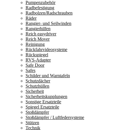
Pumpenzubehör
Radbefestigung
Radbolzen/Radschrauben
Räder
Rangier- und Seilwinden
Rangierhilfen
Reich easydriver
Reich Mover
Reinigung
Rückfahrvideosysteme
Rückspiegel
RVS-Adapter
Safe Door
Safes
Schilder und Warntafeln
Schutzdächer
Schutzhüllen
Sicherheit
Sicherheitskupplungen
Sonstige Ersatzteile
Spiegel Ersatzteile
Stoßdämpfer
Stoßdämpfer / Luftfedersysteme
Stützen
Technik