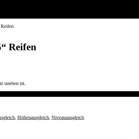
 Reifen
5“ Reifen
tz uneben ist.
sgleich
,
Höhenausgleich
,
Niveauausgleich