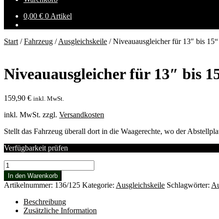
0,00
€
0 Artikel
Start
/
Fahrzeug
/
Ausgleichskeile
/
Niveauausgleicher für 13″ bis 15“
Niveauausgleicher für 13″ bis 1
159,90
€
inkl. MwSt.
inkl. MwSt.
zzgl.
Versandkosten
Stellt das Fahrzeug überall dort in die Waagerechte, wo der Abstellpla
Verfügbarkeit prüfen
Niveauausgleicher
für
In den Warenkorb
13"
Artikelnummer:
136/125
Kategorie:
Ausgleichskeile
Schlagwörter:
Au
bis
15“
Beschreibung
Reifen
Zusätzliche Information
Menge