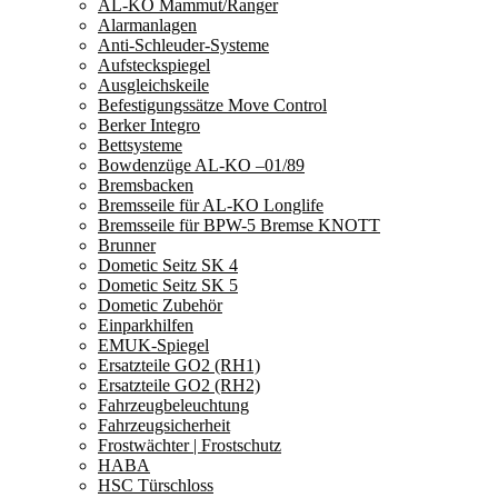
AL-KO Mammut/Ranger
Alarmanlagen
Anti-Schleuder-Systeme
Aufsteckspiegel
Ausgleichskeile
Befestigungssätze Move Control
Berker Integro
Bettsysteme
Bowdenzüge AL-KO –01/89
Bremsbacken
Bremsseile für AL-KO Longlife
Bremsseile für BPW-5 Bremse KNOTT
Brunner
Dometic Seitz SK 4
Dometic Seitz SK 5
Dometic Zubehör
Einparkhilfen
EMUK-Spiegel
Ersatzteile GO2 (RH1)
Ersatzteile GO2 (RH2)
Fahrzeugbeleuchtung
Fahrzeugsicherheit
Frostwächter | Frostschutz
HABA
HSC Türschloss