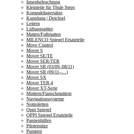
Innenbeleuchtung
Kleinteile für Thule Steps
Kompaktlagersätze
Kupplung | Deichsel
Leitern
Lüftungsgitter
Matten/Fußmatten
MILENCO Spiegel Ersatzteile
Move Control
Mover S
Mover SE/TE
Mover SER/TER
Mover SR (03/09–08/11)
Mover SR (09/11–…)
Mover SX
Mover TER 4
Mover XT-Serie
Muttern/Flanschmuttern
Navigationssysteme
Nottoiletten
Oppi Spiegel
OPPI Spiegel Ersatzteile
Pannenhilfen
Pilotensitze
Pumpen