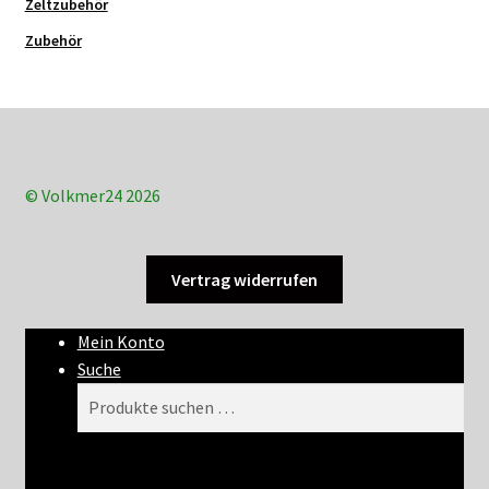
Zeltzubehör
Zubehör
© Volkmer24 2026
Vertrag widerrufen
Mein Konto
Suche
Suchen
Suchen
nach: