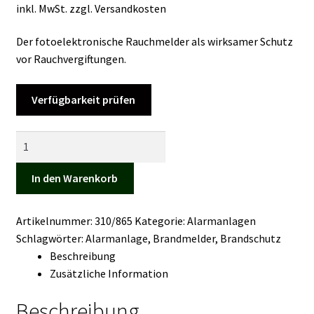
inkl. MwSt.
zzgl.
Versandkosten
Kasse
Der fotoelektronische Rauchmelder als wirksamer Schutz
Mein Konto
vor Rauchvergiftungen.
Mein Konto
Verfügbarkeit prüfen
Vertrag widerrufen
Rauchmelder
BR
Warenkorb
102
In den Warenkorb
Menge
Artikelnummer:
310/865
Kategorie:
Alarmanlagen
Schlagwörter:
Alarmanlage
,
Brandmelder
,
Brandschutz
Beschreibung
Zusätzliche Information
Beschreibung