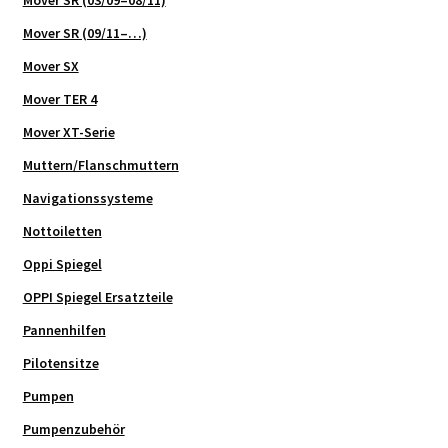
Mover SR (03/09–08/11)
Mover SR (09/11–…)
Mover SX
Mover TER 4
Mover XT-Serie
Muttern/Flanschmuttern
Navigationssysteme
Nottoiletten
Oppi Spiegel
OPPI Spiegel Ersatzteile
Pannenhilfen
Pilotensitze
Pumpen
Pumpenzubehör