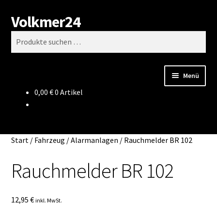
Volkmer24
Zur
Zum
Suchen
Navigation
Inhalt
Suchen
springen
springen
nach:
Menü
0,00
€
0 Artikel
Start
AGB
Start
/
Fahrzeug
/
Alarmanlagen
/
Rauchmelder BR 102
Impressum
Rauchmelder BR 102
Datenschutz
12,95
€
Impressum
inkl. MwSt.