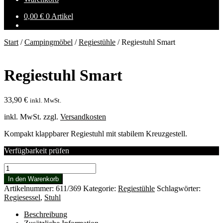
0,00
€
0 Artikel
Start
/
Campingmöbel
/
Regiestühle
/
Regiestuhl Smart
Regiestuhl Smart
33,90
€
inkl. MwSt.
inkl. MwSt.
zzgl.
Versandkosten
Kompakt klappbarer Regiestuhl mit stabilem Kreuzgestell.
Verfügbarkeit prüfen
Regiestuhl
Smart
In den Warenkorb
Menge
Artikelnummer:
611/369
Kategorie:
Regiestühle
Schlagwörter:
Regiesessel
,
Stuhl
Beschreibung