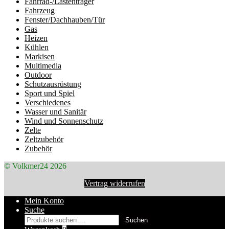
Fahrrad-/Lastenträger
Fahrzeug
Fenster/Dachhauben/Tür
Gas
Heizen
Kühlen
Markisen
Multimedia
Outdoor
Schutzausrüstung
Sport und Spiel
Verschiedenes
Wasser und Sanitär
Wind und Sonnenschutz
Zelte
Zeltzubehör
Zubehör
© Volkmer24 2026
Vertrag widerrufen
Mein Konto
Suche
Suchen
Suchen
nach: