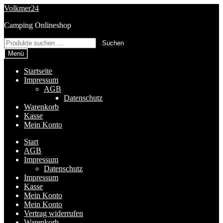
Zur
Zum
Volkmer24
Navigation
Inhalt
Camping Onlineshop
springen
springen
Suchen
Suchen
nach:
Menü
Startseite
Impressum
AGB
Datenschutz
Warenkorb
Kasse
Mein Konto
Start
AGB
Impressum
Datenschutz
Impressum
Kasse
Mein Konto
Mein Konto
Vertrag widerrufen
Warenkorb