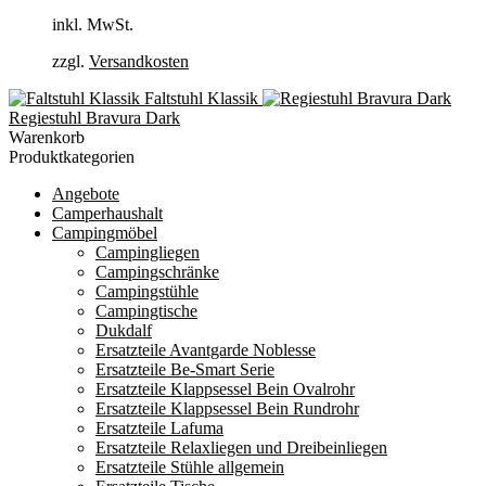
inkl. MwSt.
zzgl.
Versandkosten
Faltstuhl Klassik
Regiestuhl Bravura Dark
Warenkorb
Produktkategorien
Angebote
Camperhaushalt
Campingmöbel
Campingliegen
Campingschränke
Campingstühle
Campingtische
Dukdalf
Ersatzteile Avantgarde Noblesse
Ersatzteile Be-Smart Serie
Ersatzteile Klappsessel Bein Ovalrohr
Ersatzteile Klappsessel Bein Rundrohr
Ersatzteile Lafuma
Ersatzteile Relaxliegen und Dreibeinliegen
Ersatzteile Stühle allgemein