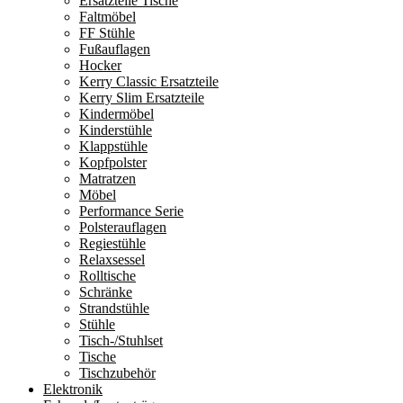
Ersatzteile Tische
Faltmöbel
FF Stühle
Fußauflagen
Hocker
Kerry Classic Ersatzteile
Kerry Slim Ersatzteile
Kindermöbel
Kinderstühle
Klappstühle
Kopfpolster
Matratzen
Möbel
Performance Serie
Polsterauflagen
Regiestühle
Relaxsessel
Rolltische
Schränke
Strandstühle
Stühle
Tisch-/Stuhlset
Tische
Tischzubehör
Elektronik