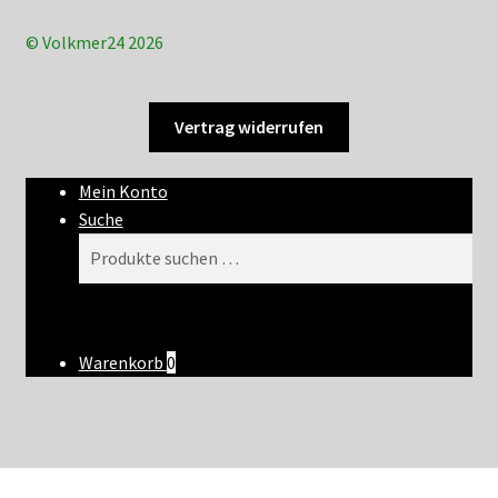
© Volkmer24 2026
Vertrag widerrufen
Mein Konto
Suche
Suchen
Suchen
nach:
Warenkorb
0