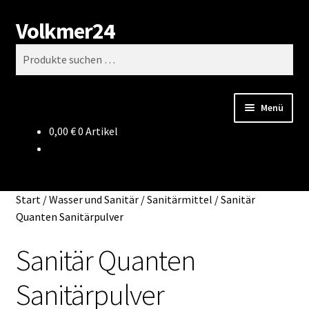
Volkmer24
Zur
Zum
Suchen
Navigation
Inhalt
Suchen
springen
springen
nach:
Menü
0,00
€
0 Artikel
Start
AGB
Start
/
Wasser und Sanitär
/
Sanitärmittel
/
Sanitär
Impressum
Quanten Sanitärpulver
Sanitär Quanten
Datenschutz
Sanitärpulver
Impressum