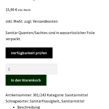
Kasse
15,90
€
inkl. MwSt.
Mein Konto
inkl. MwSt.
zzgl.
Versandkosten
Mein Konto
Sanitär Quanten/Sachtes sind in wasserlöslicher Folie
verpackt.
Vertrag widerrufen
Verfügbarkeit prüfen
Warenkorb
Sanitär
Quanten
Sanitärpulver
In den Warenkorb
Menge
Artikelnummer:
301/243
Kategorie:
Sanitärmittel
Schlagwörter:
Sanitärflüssigkeit
,
Sanitärmittel
Beschreibung