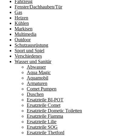
Fahrzeug
Fenster/Dachhauben/Tür
Gas
Heizen
Kühlen
Markisen
Multimedia
Outdoor
Schutzausrüstung
Sport und Spiel
Verschiedenes
Wasser und Sanitär
Abwasser
Aqua Magic
Aquamobil
Armaturen
Comet Pumpen
Duschen
Ersatzteile BI-POT
Ersatzteile Comet
Ersatzteile Dometic Toiletten
Ersatzteile Fiamma
Ersatzteile Lilie
Ersatzteile SOG
Ersatzteile Thetford