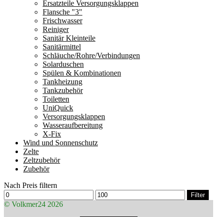
Ersatzteile Versorgungsklappen
Flansche "3"
Frischwasser
Reiniger
Sanitär Kleinteile
Sanitärmittel
Schläuche/Rohre/Verbindungen
Solarduschen
Spülen & Kombinationen
Tankheizung
Tankzubehör
Toiletten
UniQuick
Versorgungsklappen
Wasseraufbereitung
X-Fix
Wind und Sonnenschutz
Zelte
Zeltzubehör
Zubehör
Nach Preis filtern
Min.
Max.
Filter
Preis
Preis
© Volkmer24 2026