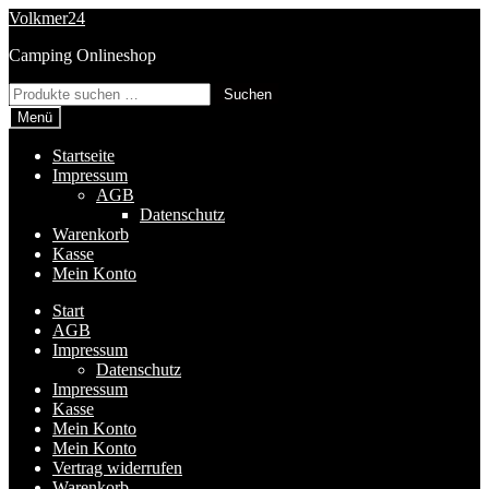
Zur
Zum
Volkmer24
Navigation
Inhalt
Camping Onlineshop
springen
springen
Suchen
Suchen
nach:
Menü
Startseite
Impressum
AGB
Datenschutz
Warenkorb
Kasse
Mein Konto
Start
AGB
Impressum
Datenschutz
Impressum
Kasse
Mein Konto
Mein Konto
Vertrag widerrufen
Warenkorb