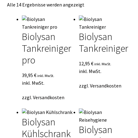
Nach
Alle 14 Ergebnisse werden angezeigt
Kasse
Durchschnittsbewertung
sortiert
Mein Konto
Biolysan
Biolysan
Mein Konto
Tankreiniger
Tankreiniger
Vertrag widerrufen
pro
12,95
€
inkl. MwSt.
inkl. MwSt.
Warenkorb
39,95
€
inkl. MwSt.
inkl. MwSt.
zzgl.
Versandkosten
zzgl.
Versandkosten
Biolysan
Biolysan
Kühlschrank