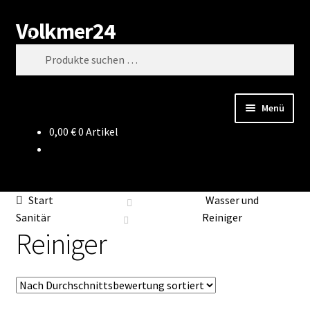
Volkmer24
Zur
Zum
Suchen
Navigation
Inhalt
Suchen
springen
springen
nach:
Menü
0,00
€
0 Artikel
Start
AGB
Start
Wasser und
Impressum
Sanitär
Reiniger
Reiniger
Datenschutz
Impressum