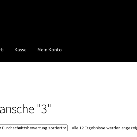
rb
Kasse
Mein Konto
 Konto
Mein Konto
Vertrag widerrufen
Warenkorb
lansche "3"
Alle 12 Ergebnisse werden angezei