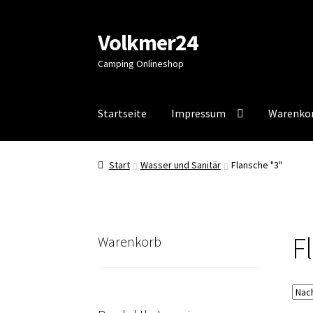
Volkmer24
Zur
Zum
Navigation
Inhalt
Camping Onlineshop
springen
springen
Startseite
Impressum
Warenko
Start
AGB
Impressum
Impressum
Kasse
Mein
Start
Wasser und Sanitär
Flansche "3"
F
Warenkorb