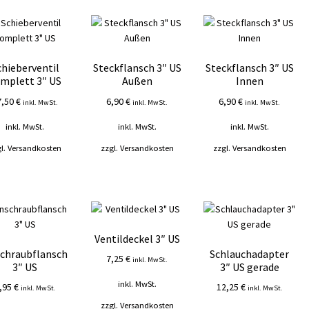
chieberventil
Steckflansch 3″ US
Steckflansch 3″ US
mplett 3″ US
Außen
Innen
7,50
€
6,90
€
6,90
€
inkl. MwSt.
inkl. MwSt.
inkl. MwSt.
inkl. MwSt.
inkl. MwSt.
inkl. MwSt.
l.
Versandkosten
zzgl.
Versandkosten
zzgl.
Versandkosten
Ventildeckel 3″ US
chraubflansch
Schlauchadapter
7,25
€
inkl. MwSt.
3″ US
3″ US gerade
inkl. MwSt.
,95
€
12,25
€
inkl. MwSt.
inkl. MwSt.
zzgl.
Versandkosten