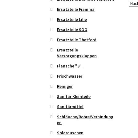
Ersatzteile Fiamma
Ersatzteile Lilie
Ersatzteile SOG
Ersatzteile Thetford
Ersatzteile
Versorgungsklappen
Flansche "3"
Frischwasser
Reiniger
Sanitär Kleinteile
Sanitärmittel
Schläuche/Rohre/Verbindung
en
Solarduschen