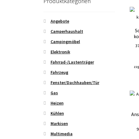
Produktkategorien
Angebote
S
Camperhaushalt
ko
Campingmöbel
3
Elektronik
Fahrrad-/Lastenträger
zzg
Fahrzeug
Fenster/Dachhauben/Tür
Gas
Heizen
Kühlen
Ans
Markisen
9
Multimedia