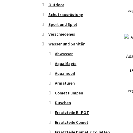
Outdoor
zzg
Schutzausrüstung
Sport und Spiel
Verschiedenes
Wasser und Sanitär
Abwasser
Ada
Aqua Magic
1
Aquamobil
Armaturen
zzg
Comet Pumpen
Duschen
Ersatzteile BI-POT
Ersatzteile Comet
Ersatzteile Dometic Toiletten