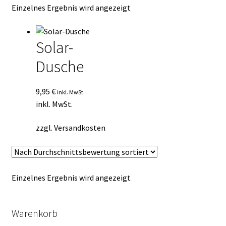
Einzelnes Ergebnis wird angezeigt
Kasse
Mein Konto
Solar-
Dusche
Mein Konto
Vertrag widerrufen
9,95
€
inkl. MwSt.
inkl. MwSt.
Warenkorb
zzgl.
Versandkosten
Einzelnes Ergebnis wird angezeigt
Warenkorb