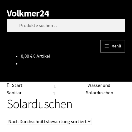
Volkmer24
Zur
Zum
Suchen
Navigation
Inhalt
Suchen
springen
springen
nach:
Menü
0,00
€
0 Artikel
Start
AGB
Start
Wasser und
Impressum
Sanitär
Solarduschen
Solarduschen
Datenschutz
Impressum