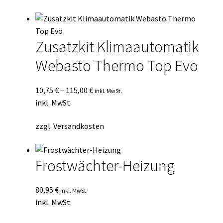
Durchschnittsbewertung
Kasse
sortiert
Mein Konto
Zusatzkit Klimaautomatik
Webasto Thermo Top Evo
Mein Konto
Vertrag widerrufen
10,75
€
–
115,00
€
inkl. MwSt.
inkl. MwSt.
Warenkorb
zzgl.
Versandkosten
Frostwächter-Heizung
80,95
€
inkl. MwSt.
inkl. MwSt.