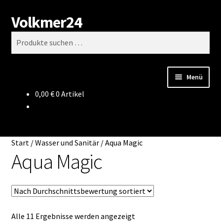
Volkmer24
Zur
Zum
Suchen
Navigation
Inhalt
Suchen
springen
springen
nach:
Menü
0,00
€
0 Artikel
Start
AGB
Start
/
Wasser und Sanitär
/
Aqua Magic
Impressum
Aqua Magic
Datenschutz
Impressum
Nach
Alle 11 Ergebnisse werden angezeigt