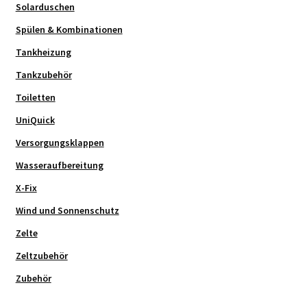
Solarduschen
Spülen & Kombinationen
Tankheizung
Tankzubehör
Toiletten
UniQuick
Versorgungsklappen
Wasseraufbereitung
X-Fix
Wind und Sonnenschutz
Zelte
Zeltzubehör
Zubehör