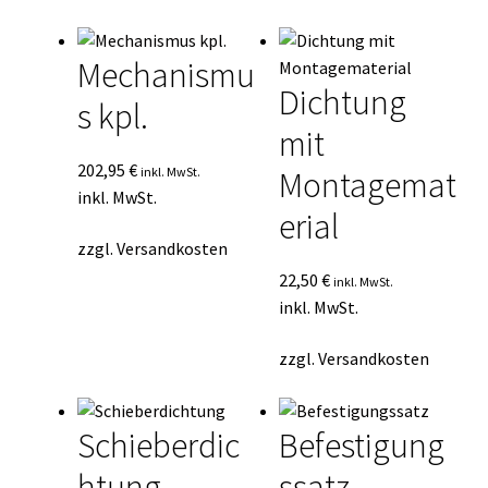
Durchschnittsbewertung
Kasse
sortiert
Mechanismu
Mein Konto
Dichtung
s kpl.
mit
Mein Konto
202,95
€
inkl. MwSt.
Montagemat
Vertrag widerrufen
inkl. MwSt.
erial
zzgl.
Versandkosten
Warenkorb
22,50
€
inkl. MwSt.
inkl. MwSt.
zzgl.
Versandkosten
Schieberdic
Befestigung
htung
ssatz