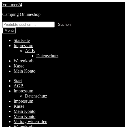
Zur
Zum
Volkmer24
Navigation
Inhalt
Camping Onlineshop
springen
springen
Suchen
Suchen
nach:
Menü
Startseite
Impressum
AGB
Datenschutz
Warenkorb
Kasse
Mein Konto
Start
AGB
Impressum
Datenschutz
Impressum
Kasse
Mein Konto
Mein Konto
Vertrag widerrufen
Warenkorb