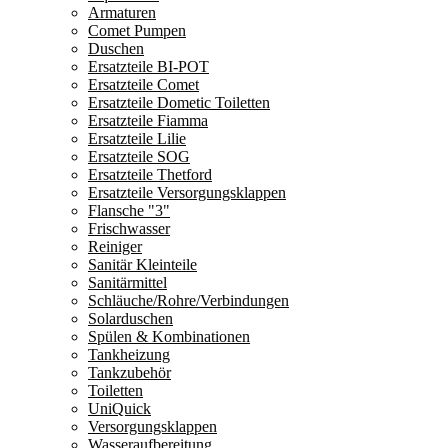
Armaturen
Comet Pumpen
Duschen
Ersatzteile BI-POT
Ersatzteile Comet
Ersatzteile Dometic Toiletten
Ersatzteile Fiamma
Ersatzteile Lilie
Ersatzteile SOG
Ersatzteile Thetford
Ersatzteile Versorgungsklappen
Flansche "3"
Frischwasser
Reiniger
Sanitär Kleinteile
Sanitärmittel
Schläuche/Rohre/Verbindungen
Solarduschen
Spülen & Kombinationen
Tankheizung
Tankzubehör
Toiletten
UniQuick
Versorgungsklappen
Wasseraufbereitung