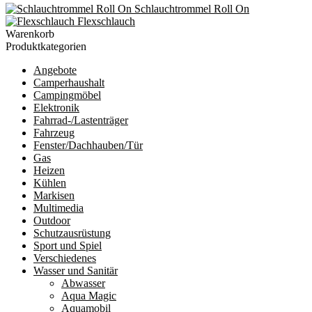
Schlauchtrommel Roll On
Flexschlauch
Warenkorb
Produktkategorien
Angebote
Camperhaushalt
Campingmöbel
Elektronik
Fahrrad-/Lastenträger
Fahrzeug
Fenster/Dachhauben/Tür
Gas
Heizen
Kühlen
Markisen
Multimedia
Outdoor
Schutzausrüstung
Sport und Spiel
Verschiedenes
Wasser und Sanitär
Abwasser
Aqua Magic
Aquamobil