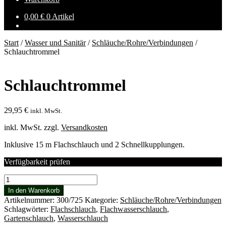
0,00
€
0 Artikel
Start
/
Wasser und Sanitär
/
Schläuche/Rohre/Verbindungen
/
Schlauchtrommel
Schlauchtrommel
29,95
€
inkl. MwSt.
inkl. MwSt.
zzgl.
Versandkosten
Inklusive 15 m Flachschlauch und 2 Schnellkupplungen.
Verfügbarkeit prüfen
Schlauchtrommel
Menge
In den Warenkorb
Artikelnummer:
300/725
Kategorie:
Schläuche/Rohre/Verbindungen
Schlagwörter:
Flachschlauch
,
Flachwasserschlauch
,
Gartenschlauch
,
Wasserschlauch