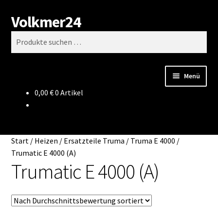
Volkmer24
Zur
Zum
Suchen
Navigation
Inhalt
Suchen
springen
springen
nach:
Menü
0,00
€
0 Artikel
Start
AGB
Start
/
Heizen
/
Ersatzteile Truma
/
Truma E 4000
/
Impressum
Trumatic E 4000 (A)
Trumatic E 4000 (A)
Datenschutz
Impressum