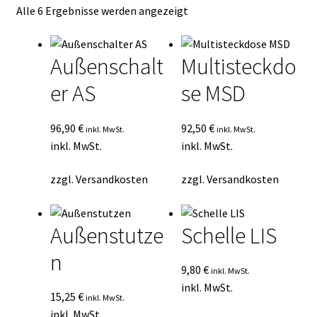
Nach
Alle 6 Ergebnisse werden angezeigt
Kasse
Durchschnittsbewertung
sortiert
Mein Konto
Außenschalt
Multisteckdo
er AS
se MSD
Mein Konto
Vertrag widerrufen
96,90
€
92,50
€
inkl. MwSt.
inkl. MwSt.
inkl. MwSt.
inkl. MwSt.
Warenkorb
zzgl.
Versandkosten
zzgl.
Versandkosten
Außenstutze
Schelle LIS
n
9,80
€
inkl. MwSt.
inkl. MwSt.
15,25
€
inkl. MwSt.
inkl. MwSt.