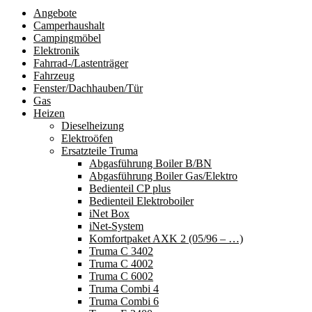
Angebote
Camperhaushalt
Campingmöbel
Elektronik
Fahrrad-/Lastenträger
Fahrzeug
Fenster/Dachhauben/Tür
Gas
Heizen
Dieselheizung
Elektroöfen
Ersatzteile Truma
Abgasführung Boiler B/BN
Abgasführung Boiler Gas/Elektro
Bedienteil CP plus
Bedienteil Elektroboiler
iNet Box
iNet-System
Komfortpaket AXK 2 (05/96 – …)
Truma C 3402
Truma C 4002
Truma C 6002
Truma Combi 4
Truma Combi 6