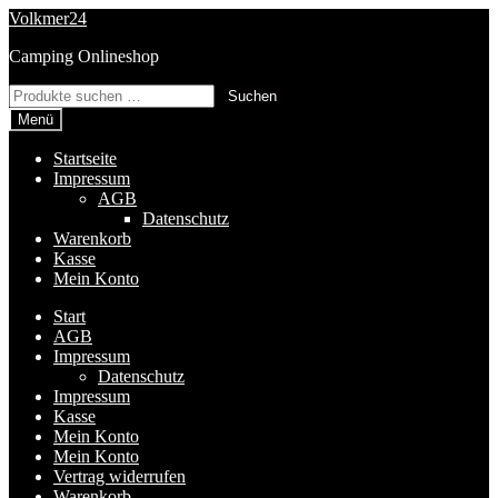
Zur
Zum
Volkmer24
Navigation
Inhalt
Camping Onlineshop
springen
springen
Suchen
Suchen
nach:
Menü
Startseite
Impressum
AGB
Datenschutz
Warenkorb
Kasse
Mein Konto
Start
AGB
Impressum
Datenschutz
Impressum
Kasse
Mein Konto
Mein Konto
Vertrag widerrufen
Warenkorb