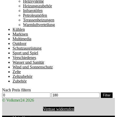
Heizsysteme
Heizungszubehör
Infrarotöfen
Petroleumöfen
Terassenheizungen
Warmluftverteilung
Kühlen
Markisen
Multimedia
Outdoor
Schutzausrüstung
Sport und Spiel
Verschiedenes
Wasser und Sanitär
Wind und Sonnenschutz
Zelte
Zeltzubehör
Zubehör
Nach Preis filtern
Min.
Max.
Filter
Preis
Preis
© Volkmer24 2026
Vertrag widerrufen