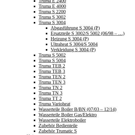
Truma E 2400
Truma E 4000
Truma S 2200
Truma S 3002
Truma S 3004
Abgasführung S 3004 (P)
Ersatzteile S 3002/S 5002 (06/98 – …)
Heizung S 3004 (P)
Ultraheat S 3004/S 5004
Verkleidung S 3004 (P)
Truma S 5002
Truma S 5004
Truma TEB 2
Truma TEB 3
Truma TEN 2
Truma TEN 3
Truma TN 2
Truma TN 3
Truma TT 2
Truma Varioheat
Wasserteile Boiler B/BN (07/03 – 12/14)
Wasserteile Boiler Gas/Elektro
Wasserteile Elektroboiler
Zubehör Bedienteile
Zubehör Trumatic S