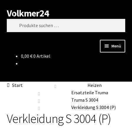
Volkmer24
Zur
Zum
Suchen
Navigation
Inhalt
Suchen
springen
springen
nach:
Menü
0,00
€
0 Artikel
Start
AGB
Start
Heizen
Impressum
Ersatzteile Truma
Truma S 3004
Datenschutz
Verkleidung S 3004 (P)
Verkleidung S 3004 (P)
Impressum