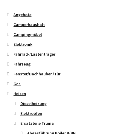
Angebote
Camperhaushalt
Campingmöbel
Elektronik
Fahrrad-/Lastenträger
Fahrzeug
Fenster/Dachhauben/Tür
Gas
Heizen
Dieselheizung
Elektroöfen
Ersatzteile Truma
Abgasführung Boiler B/BN