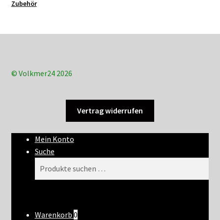
Zubehör
© Volkmer24 2026
Vertrag widerrufen
Mein Konto
Suche
Suchen
Suchen
nach:
Warenkorb
0