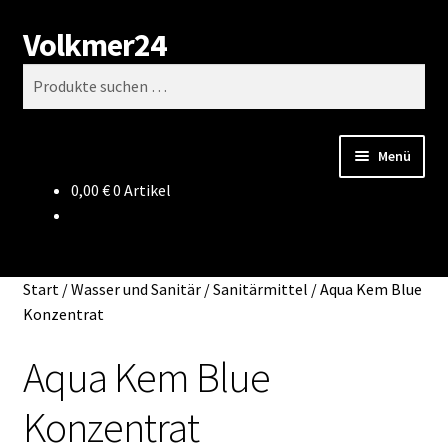
Volkmer24
Zur
Zum
Suchen
Navigation
Inhalt
Suchen
springen
springen
nach:
Menü
0,00
€
0 Artikel
Start
AGB
Start
/
Wasser und Sanitär
/
Sanitärmittel
/
Aqua Kem Blue
Impressum
Konzentrat
Aqua Kem Blue
Datenschutz
Konzentrat
Impressum