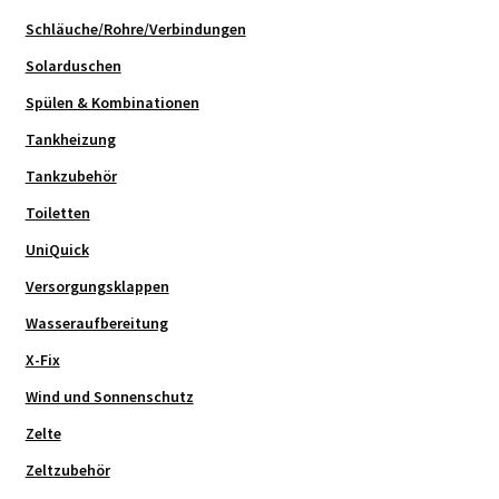
Schläuche/Rohre/Verbindungen
Solarduschen
Spülen & Kombinationen
Tankheizung
Tankzubehör
Toiletten
UniQuick
Versorgungsklappen
Wasseraufbereitung
X-Fix
Wind und Sonnenschutz
Zelte
Zeltzubehör