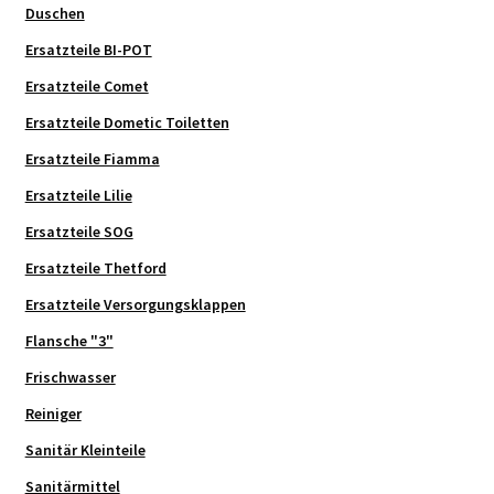
Duschen
Ersatzteile BI-POT
Ersatzteile Comet
Ersatzteile Dometic Toiletten
Ersatzteile Fiamma
Ersatzteile Lilie
Ersatzteile SOG
Ersatzteile Thetford
Ersatzteile Versorgungsklappen
Flansche "3"
Frischwasser
Reiniger
Sanitär Kleinteile
Sanitärmittel