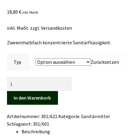
Kasse
18,80
€
inkl. MwSt.
Mein Konto
inkl. MwSt.
zzgl.
Versandkosten
Mein Konto
Zweieinhalbfach konzentrierte Sanitärflüssigkeit.
Vertrag widerrufen
Typ
Zurücksetzen
Warenkorb
Aqua
Kem
Blue
In den Warenkorb
Konzentrat
Menge
Artikelnummer:
301/621
Kategorie:
Sanitärmittel
Schlagwort:
301/601
Beschreibung