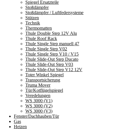
Spiegel Ersatzteile
Stoßdämpfer
Stoßdämpfer / Luftfedersysteme
Stützen
Technik
Thermomatten
Thule Double Step 12V Alu
Thule Roof Rack
Thule Single Step manuell 47
Thule Single Step V02
Thule Single Step V10 / V15
Thule Slide-Out Step Ducato
Thule Slide-Out Step V03
Thule Slide-Out Step V12 12V
Toter Winkel Spiegel
Transportsicherung
Truma Mover
Tür/Kotflügelspiegel
Veredelungen
WS 3000 (V1)
WS 3000 (V2)
WS 3000 (V3)
Fenster/Dachhauben/Tür
Gas
Heizen