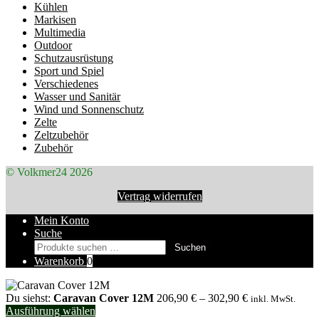
Kühlen
Markisen
Multimedia
Outdoor
Schutzausrüstung
Sport und Spiel
Verschiedenes
Wasser und Sanitär
Wind und Sonnenschutz
Zelte
Zeltzubehör
Zubehör
© Volkmer24 2026
Vertrag widerrufen
Mein Konto
Suche
Suchen
Suchen
nach:
Warenkorb
0
Du siehst:
Caravan Cover 12M
206,90
€
–
302,90
€
inkl. MwSt.
Ausführung wählen