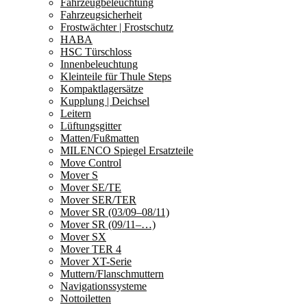
Fahrzeugbeleuchtung
Fahrzeugsicherheit
Frostwächter | Frostschutz
HABA
HSC Türschloss
Innenbeleuchtung
Kleinteile für Thule Steps
Kompaktlagersätze
Kupplung | Deichsel
Leitern
Lüftungsgitter
Matten/Fußmatten
MILENCO Spiegel Ersatzteile
Move Control
Mover S
Mover SE/TE
Mover SER/TER
Mover SR (03/09–08/11)
Mover SR (09/11–…)
Mover SX
Mover TER 4
Mover XT-Serie
Muttern/Flanschmuttern
Navigationssysteme
Nottoiletten