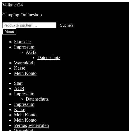
Zur
Zum
Volkmer24
Navigation
Inhalt
Camping Onlineshop
springen
springen
Suchen
Suchen
nach:
Menü
Startseite
Impressum
AGB
Datenschutz
Warenkorb
Kasse
Mein Konto
Start
AGB
Impressum
Datenschutz
Impressum
Kasse
Mein Konto
Mein Konto
Vertrag widerrufen
Warenkorb