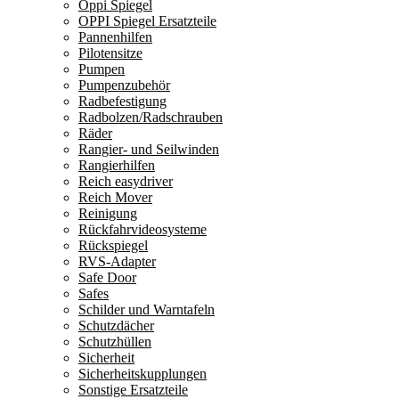
Oppi Spiegel
OPPI Spiegel Ersatzteile
Pannenhilfen
Pilotensitze
Pumpen
Pumpenzubehör
Radbefestigung
Radbolzen/Radschrauben
Räder
Rangier- und Seilwinden
Rangierhilfen
Reich easydriver
Reich Mover
Reinigung
Rückfahrvideosysteme
Rückspiegel
RVS-Adapter
Safe Door
Safes
Schilder und Warntafeln
Schutzdächer
Schutzhüllen
Sicherheit
Sicherheitskupplungen
Sonstige Ersatzteile