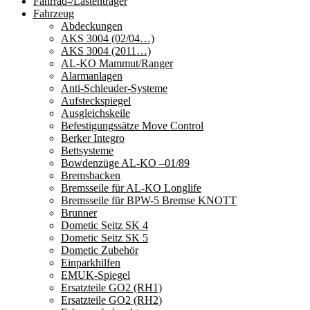
Fahrrad-/Lastenträger
Fahrzeug
Abdeckungen
AKS 3004 (02/04…)
AKS 3004 (2011…)
AL-KO Mammut/Ranger
Alarmanlagen
Anti-Schleuder-Systeme
Aufsteckspiegel
Ausgleichskeile
Befestigungssätze Move Control
Berker Integro
Bettsysteme
Bowdenzüge AL-KO –01/89
Bremsbacken
Bremsseile für AL-KO Longlife
Bremsseile für BPW-5 Bremse KNOTT
Brunner
Dometic Seitz SK 4
Dometic Seitz SK 5
Dometic Zubehör
Einparkhilfen
EMUK-Spiegel
Ersatzteile GO2 (RH1)
Ersatzteile GO2 (RH2)