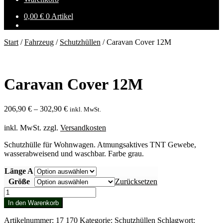
0,00
€
0 Artikel
Start
/
Fahrzeug
/
Schutzhüllen
/
Caravan Cover 12M
Caravan Cover 12M
206,90
€
–
302,90
€
inkl. MwSt.
inkl. MwSt.
zzgl.
Versandkosten
Schutzhülle für Wohnwagen. Atmungsaktives TNT Gewebe,
wasserabweisend und waschbar. Farbe grau.
Länge A
Größe
Zurücksetzen
Caravan
Cover
In den Warenkorb
12M
Menge
Artikelnummer:
17 170
Kategorie:
Schutzhüllen
Schlagwort: