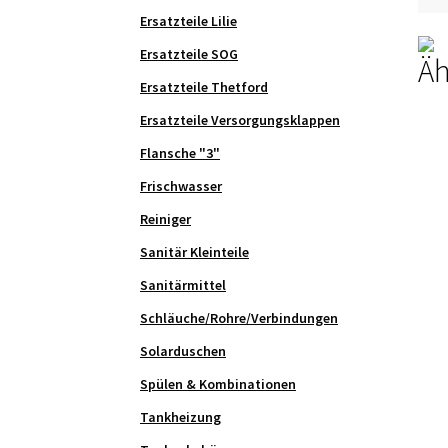
Ersatzteile Lilie
Ersatzteile SOG
Äh
Ersatzteile Thetford
Ersatzteile Versorgungsklappen
Flansche "3"
Frischwasser
Reiniger
Sanitär Kleinteile
Sanitärmittel
Schläuche/Rohre/Verbindungen
Solarduschen
Spülen & Kombinationen
Tankheizung