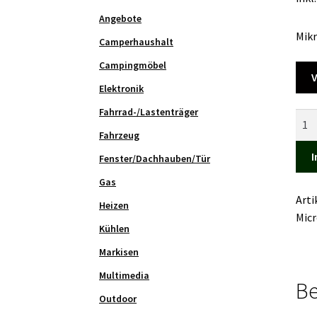
Angebote
Mik
Camperhaushalt
Campingmöbel
V
Elektronik
Fahrrad-/Lastenträger
Mikr
Pulv
Fahrzeug
100
I
Fenster/Dachhauben/Tür
g
Gas
Men
Art
Heizen
Mic
Kühlen
Markisen
Multimedia
Be
Outdoor