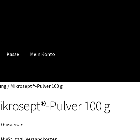
Kasse
Mein Konto
 Konto
Mein Konto
Vertrag widerrufen
Warenkorb
ung
/
Mikrosept®-Pulver 100 g
ikrosept®-Pulver 100 g
00
€
inkl. MwSt.
. MwSt.
zzgl.
Versandkosten