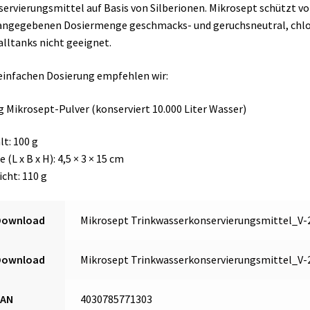
ervierungsmittel auf Basis von Silberionen. Mikrosept schützt vo
angegebenen Dosiermenge geschmacks- und geruchsneutral, chlor- 
lltanks nicht geeignet.
einfachen Dosierung empfehlen wir:
g Mikrosept-Pulver (konserviert 10.000 Liter Wasser)
lt: 100 g
 (L x B x H): 4,5 × 3 × 15 cm
cht: 110 g
Download
Mikrosept Trinkwasserkonservierungsmittel_V-
Download
Mikrosept Trinkwasserkonservierungsmittel_V-
EAN
4030785771303