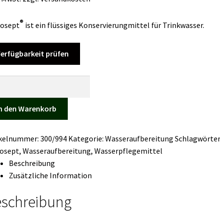
®
rosept
ist ein flüssiges Konservierungmittel für Trinkwasser.
erfügbarkeit prüfen
osept®-
er
n den Warenkorb
ge
ikelnummer:
300/994
Kategorie:
Wasseraufbereitung
Schlagwörter
rosept
,
Wasseraufbereitung
,
Wasserpflegemittel
Beschreibung
Zusätzliche Information
schreibung