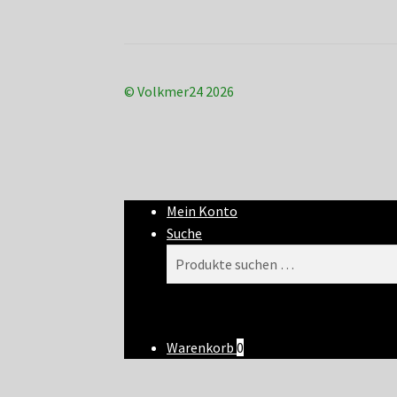
© Volkmer24 2026
Mein Konto
Suche
Suchen
Suchen
nach:
Warenkorb
0