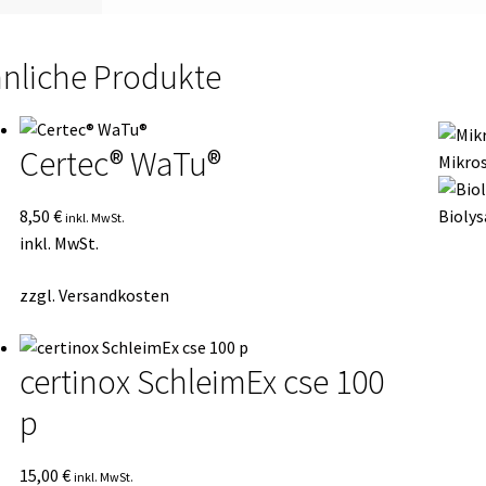
nliche Produkte
Certec® WaTu®
Mikros
8,50
€
Biolys
inkl. MwSt.
inkl. MwSt.
zzgl.
Versandkosten
certinox SchleimEx cse 100
p
15,00
€
inkl. MwSt.