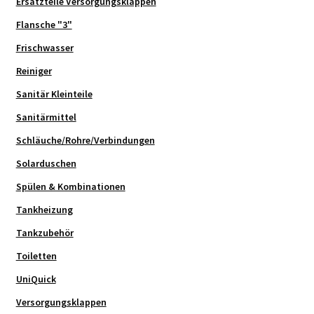
Ersatzteile Versorgungsklappen
Flansche "3"
Frischwasser
Reiniger
Sanitär Kleinteile
Sanitärmittel
Schläuche/Rohre/Verbindungen
Solarduschen
Spülen & Kombinationen
Tankheizung
Tankzubehör
Toiletten
UniQuick
Versorgungsklappen