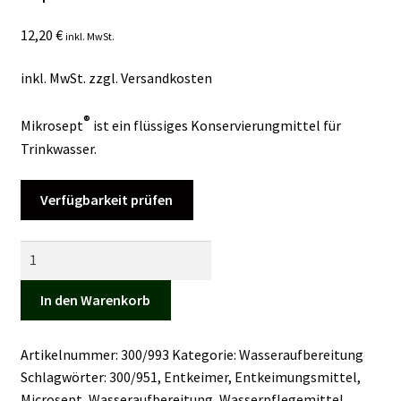
Kasse
12,20
€
inkl. MwSt.
Mein Konto
inkl. MwSt.
zzgl.
Versandkosten
Mein Konto
®
Mikrosept
ist ein flüssiges Konservierungmittel für
Trinkwasser.
Vertrag widerrufen
Verfügbarkeit prüfen
Warenkorb
Mikrosept®
Spritzverschluss
Menge
In den Warenkorb
Artikelnummer:
300/993
Kategorie:
Wasseraufbereitung
Schlagwörter:
300/951
,
Entkeimer
,
Entkeimungsmittel
,
Microsept
,
Wasseraufbereitung
,
Wasserpflegemittel