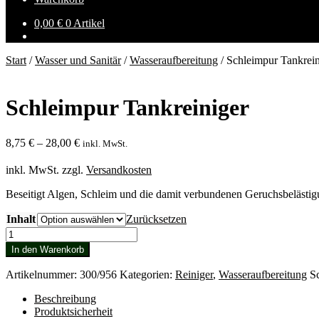
0,00
€
0 Artikel
Start
/
Wasser und Sanitär
/
Wasseraufbereitung
/
Schleimpur Tankrein
Schleimpur Tankreiniger
8,75
€
–
28,00
€
inkl. MwSt.
inkl. MwSt.
zzgl.
Versandkosten
Beseitigt Algen, Schleim und die damit verbundenen Geruchsbelästi
Inhalt
Zurücksetzen
Schleimpur
Tankreiniger
In den Warenkorb
Menge
Artikelnummer:
300/956
Kategorien:
Reiniger
,
Wasseraufbereitung
S
Beschreibung
Produktsicherheit