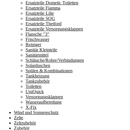
Ersatzteile Dometic Toiletten
Ersatzteile Fiamma
Ersatzteile Lilie
Ersatzteile SOG
Ersatzteile Thetford
Ersatzteile Versorgungsklappen
Flansche "3"
Frischwasser
Reiniger
Sanitär Kleinteile
Sanitärmittel
Schläuche/Rohre/Verbindungen
Solarduschen
Spülen & Kombinationen
Tankheizung
Tankzubehör
Toiletten
UniQuick
Versorgungsklappen
Wasseraufbereitung
X-Fix
Wind und Sonnenschutz
Zelte
Zeltzubehör
Zubehör