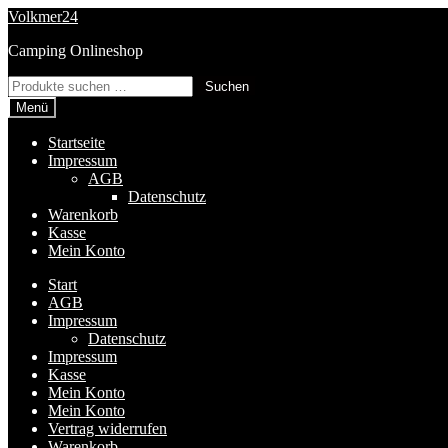
Zur
Zum
Volkmer24
Navigation
Inhalt
Camping Onlineshop
springen
springen
Suchen
Suchen
nach:
Menü
Startseite
Impressum
AGB
Datenschutz
Warenkorb
Kasse
Mein Konto
Start
AGB
Impressum
Datenschutz
Impressum
Kasse
Mein Konto
Mein Konto
Vertrag widerrufen
Warenkorb