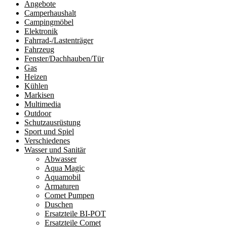
Angebote
Camperhaushalt
Campingmöbel
Elektronik
Fahrrad-/Lastenträger
Fahrzeug
Fenster/Dachhauben/Tür
Gas
Heizen
Kühlen
Markisen
Multimedia
Outdoor
Schutzausrüstung
Sport und Spiel
Verschiedenes
Wasser und Sanitär
Abwasser
Aqua Magic
Aquamobil
Armaturen
Comet Pumpen
Duschen
Ersatzteile BI-POT
Ersatzteile Comet