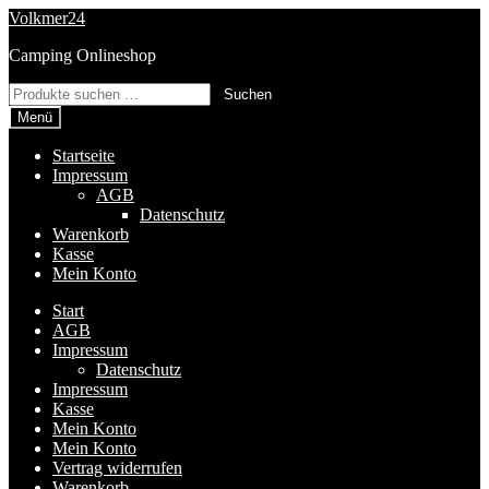
Zur
Zum
Volkmer24
Navigation
Inhalt
Camping Onlineshop
springen
springen
Suchen
Suchen
nach:
Menü
Startseite
Impressum
AGB
Datenschutz
Warenkorb
Kasse
Mein Konto
Start
AGB
Impressum
Datenschutz
Impressum
Kasse
Mein Konto
Mein Konto
Vertrag widerrufen
Warenkorb