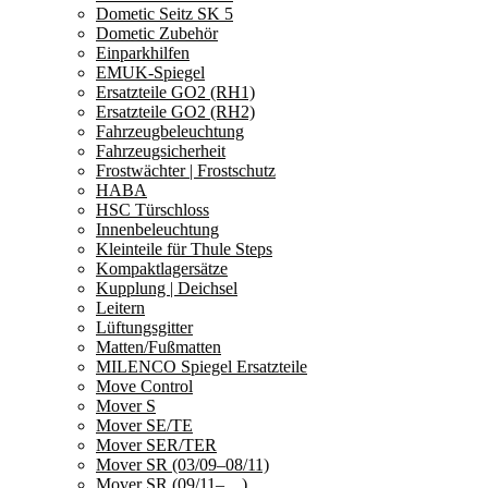
Dometic Seitz SK 5
Dometic Zubehör
Einparkhilfen
EMUK-Spiegel
Ersatzteile GO2 (RH1)
Ersatzteile GO2 (RH2)
Fahrzeugbeleuchtung
Fahrzeugsicherheit
Frostwächter | Frostschutz
HABA
HSC Türschloss
Innenbeleuchtung
Kleinteile für Thule Steps
Kompaktlagersätze
Kupplung | Deichsel
Leitern
Lüftungsgitter
Matten/Fußmatten
MILENCO Spiegel Ersatzteile
Move Control
Mover S
Mover SE/TE
Mover SER/TER
Mover SR (03/09–08/11)
Mover SR (09/11–…)