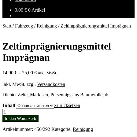
0,00
€
0 Artikel
Start
/
Fahrzeug
/
Reinigung
/
Zeltimprägnierungsmittel Imprägnan
Zeltimprägnierungsmittel
Imprägnan
14,90
€
–
25,00
€
inkl. MwSt.
inkl. MwSt.
zzgl.
Versandkosten
Dichtet Zelte, Markisen, Persennigs aus Baumwolle ab
Inhalt
Zurücksetzen
Zeltimprägnierungsmittel
Imprägnan
In den Warenkorb
Menge
Artikelnummer:
450/292
Kategorie:
Reinigung