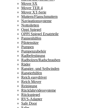
Mover SX
Mover TER 4
Mover XT-Serie
Muttern/Flanschmuttern
Navigationssysteme
Nottoiletten
Oppi Spiegel
OPPI Spiegel Ersatzteile
Pannenhilfen
Pilotensitze
Pumpen
Pumpenzubehör
Radbefestigung
Radbolzen/Radschrauben
Räder
Rangier- und Seilwinden
Rangierhilfen
Reich easydriver
Reich Mover
Reinigung
Rückfahrvideosysteme
Rückspiegel
RVS-Adapter
Safe Door
Safes