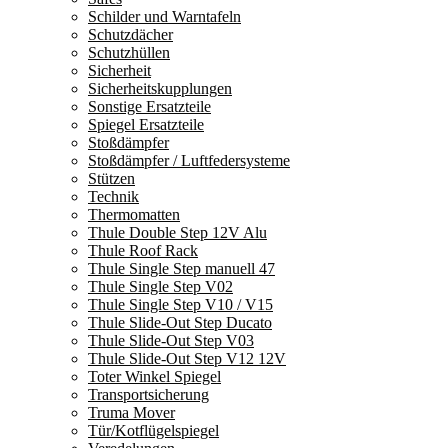
Schilder und Warntafeln
Schutzdächer
Schutzhüllen
Sicherheit
Sicherheitskupplungen
Sonstige Ersatzteile
Spiegel Ersatzteile
Stoßdämpfer
Stoßdämpfer / Luftfedersysteme
Stützen
Technik
Thermomatten
Thule Double Step 12V Alu
Thule Roof Rack
Thule Single Step manuell 47
Thule Single Step V02
Thule Single Step V10 / V15
Thule Slide-Out Step Ducato
Thule Slide-Out Step V03
Thule Slide-Out Step V12 12V
Toter Winkel Spiegel
Transportsicherung
Truma Mover
Tür/Kotflügelspiegel