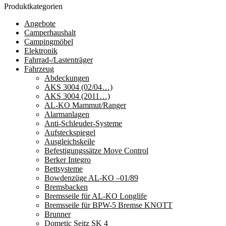
Produktkategorien
Angebote
Camperhaushalt
Campingmöbel
Elektronik
Fahrrad-/Lastenträger
Fahrzeug
Abdeckungen
AKS 3004 (02/04…)
AKS 3004 (2011…)
AL-KO Mammut/Ranger
Alarmanlagen
Anti-Schleuder-Systeme
Aufsteckspiegel
Ausgleichskeile
Befestigungssätze Move Control
Berker Integro
Bettsysteme
Bowdenzüge AL-KO –01/89
Bremsbacken
Bremsseile für AL-KO Longlife
Bremsseile für BPW-5 Bremse KNOTT
Brunner
Dometic Seitz SK 4