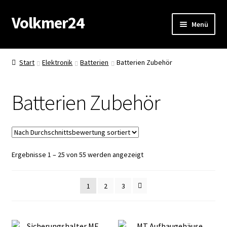
Volkmer24
Zur
Zum
Menü
Navigation
Inhalt
springen
springen
Start
Start
Elektronik
Batterien
Batterien Zubehör
AGB
Batterien Zubehör
Impressum
Datenschutz
Nach
Ergebnisse 1 – 25 von 55 werden angezeigt
Impressum
Durchschnittsbewertung
sortiert
Kasse
1
2
3
Mein Konto