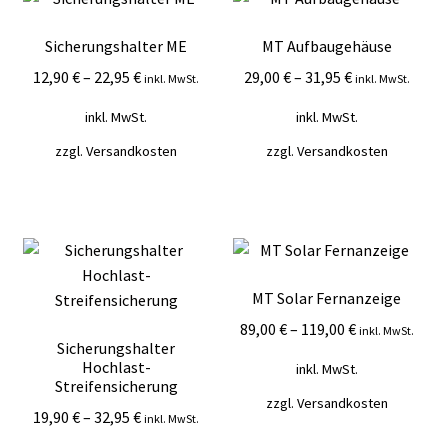
Mein Konto
Sicherungshalter ME
MT Aufbaugehäuse
Vertrag widerrufen
12,90
€
–
22,95
€
29,00
€
–
31,95
€
inkl. MwSt.
inkl. MwSt.
inkl. MwSt.
inkl. MwSt.
Warenkorb
zzgl.
Versandkosten
zzgl.
Versandkosten
MT Solar Fernanzeige
89,00
€
–
119,00
€
inkl. MwSt.
Sicherungshalter
Hochlast-
inkl. MwSt.
Streifensicherung
zzgl.
Versandkosten
19,90
€
–
32,95
€
inkl. MwSt.