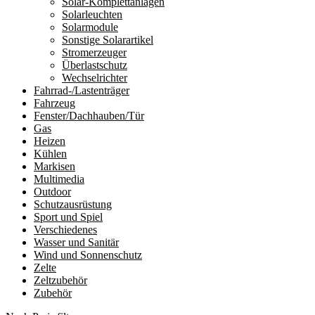
Solar-Komplettanlagen
Solarleuchten
Solarmodule
Sonstige Solarartikel
Stromerzeuger
Überlastschutz
Wechselrichter
Fahrrad-/Lastenträger
Fahrzeug
Fenster/Dachhauben/Tür
Gas
Heizen
Kühlen
Markisen
Multimedia
Outdoor
Schutzausrüstung
Sport und Spiel
Verschiedenes
Wasser und Sanitär
Wind und Sonnenschutz
Zelte
Zeltzubehör
Zubehör