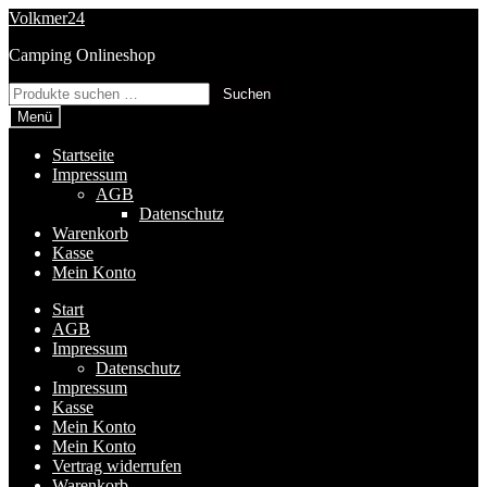
Zur
Zum
Volkmer24
Navigation
Inhalt
Camping Onlineshop
springen
springen
Suchen
Suchen
nach:
Menü
Startseite
Impressum
AGB
Datenschutz
Warenkorb
Kasse
Mein Konto
Start
AGB
Impressum
Datenschutz
Impressum
Kasse
Mein Konto
Mein Konto
Vertrag widerrufen
Warenkorb