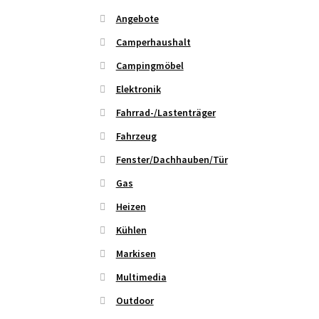
Angebote
Camperhaushalt
Campingmöbel
Elektronik
Fahrrad-/Lastenträger
Fahrzeug
Fenster/Dachhauben/Tür
Gas
Heizen
Kühlen
Markisen
Multimedia
Outdoor