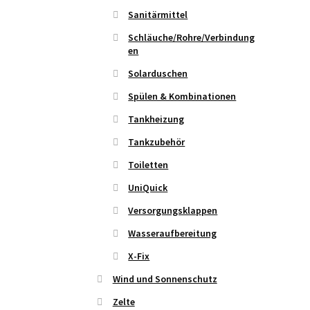
Sanitärmittel
Schläuche/Rohre/Verbindung
en
Solarduschen
Spülen & Kombinationen
Tankheizung
Tankzubehör
Toiletten
UniQuick
Versorgungsklappen
Wasseraufbereitung
X-Fix
Wind und Sonnenschutz
Zelte