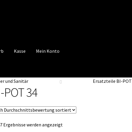
rb
Kasse
Mein Konto
 Konto
Mein Konto
Vertrag widerrufen
Warenkorb
er und Sanitär
Ersatzteile BI-POT
I-POT 34
Nach
 7 Ergebnisse werden angezeigt
Durchschnittsbewertung