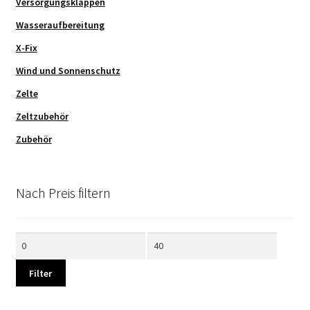
Versorgungsklappen
Wasseraufbereitung
X-Fix
Wind und Sonnenschutz
Zelte
Zeltzubehör
Zubehör
Nach Preis filtern
Min.
Max.
Preis
Preis
Filter