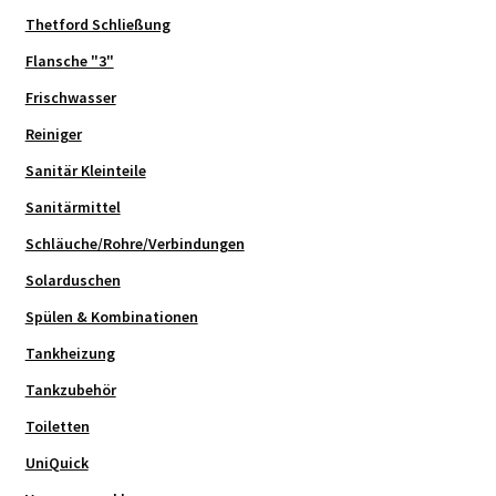
Thetford Schließung
Flansche "3"
Frischwasser
Reiniger
Sanitär Kleinteile
Sanitärmittel
Schläuche/Rohre/Verbindungen
Solarduschen
Spülen & Kombinationen
Tankheizung
Tankzubehör
Toiletten
UniQuick