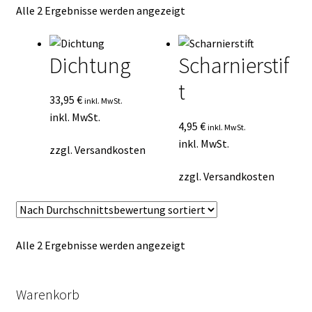
Nach
Alle 2 Ergebnisse werden angezeigt
Kasse
Durchschnittsbewertung
sortiert
Mein Konto
Dichtung
Scharnierstif
t
Mein Konto
33,95
€
inkl. MwSt.
inkl. MwSt.
Vertrag widerrufen
4,95
€
inkl. MwSt.
inkl. MwSt.
zzgl.
Versandkosten
Warenkorb
zzgl.
Versandkosten
Nach
Alle 2 Ergebnisse werden angezeigt
Durchschnittsbewertung
sortiert
Warenkorb