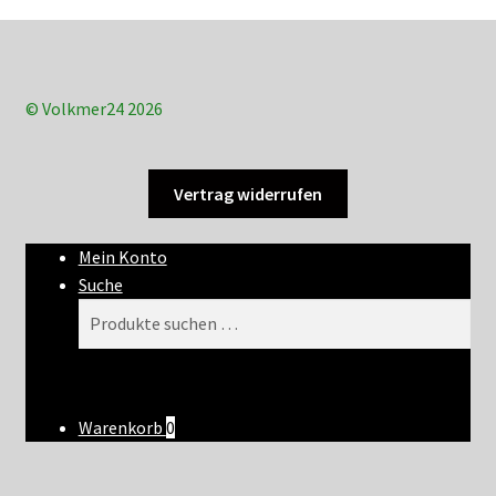
© Volkmer24 2026
Vertrag widerrufen
Mein Konto
Suche
Suchen
Suchen
nach:
Warenkorb
0