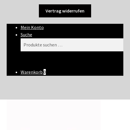
Vertrag widerrufen
Mein Konto
Suche
Suchen
Suchen
nach:
Warenkorb
0