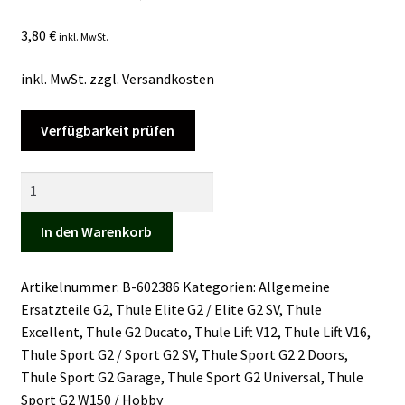
Kasse
3,80
€
inkl. MwSt.
Mein Konto
inkl. MwSt.
zzgl.
Versandkosten
Mein Konto
Verfügbarkeit prüfen
Vertrag widerrufen
Rändelschraube,
schwarz,
Warenkorb
2
In den Warenkorb
Stück
Menge
Artikelnummer:
B-602386
Kategorien:
Allgemeine
Ersatzteile G2
,
Thule Elite G2 / Elite G2 SV
,
Thule
Excellent
,
Thule G2 Ducato
,
Thule Lift V12
,
Thule Lift V16
,
Thule Sport G2 / Sport G2 SV
,
Thule Sport G2 2 Doors
,
Thule Sport G2 Garage
,
Thule Sport G2 Universal
,
Thule
Sport G2 W150 / Hobby