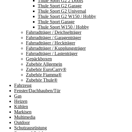
Thule Sport G2 2 Doors
Thule Sport G2 Garage
Thule Sport G2 Universal
Thule Sport G2 W150 / Hobby
Thule Sport Garage
Thule Sport W150 / Hobby
Fahrradträger / Deichselträger
Fahrradträger / Garagenträger
Fahrradträger / Heckträger
Fahrradträger / Kupplungsträger
Fahrradträger / Lastenträger
Gepäckboxen
Zubehör Allgemein
Zubehör EuroCarry®
Zubehör Fiamma®
Zubehör Thule®
Fahrzeug
Fenster/Dachhauben/Tür
Gas
Heizen
Kühlen
Markisen
Multimedia
Outdoor
Schutzausrüstung