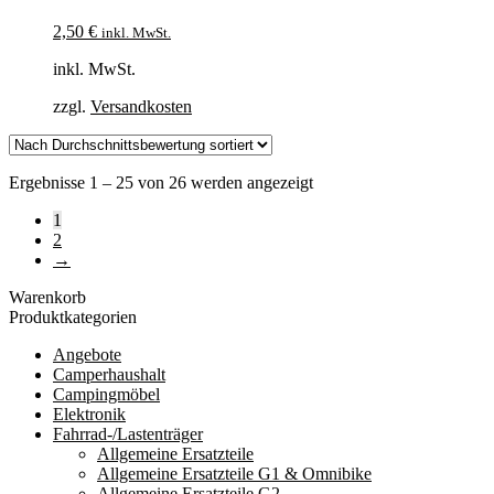
2,50
€
inkl. MwSt.
inkl. MwSt.
zzgl.
Versandkosten
Nach
Ergebnisse 1 – 25 von 26 werden angezeigt
Durchschnittsbewertung
1
sortiert
2
→
Warenkorb
Produktkategorien
Angebote
Camperhaushalt
Campingmöbel
Elektronik
Fahrrad-/Lastenträger
Allgemeine Ersatzteile
Allgemeine Ersatzteile G1 & Omnibike
Allgemeine Ersatzteile G2