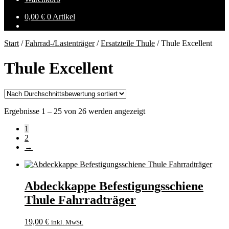
0,00
€
0 Artikel
Start
/
Fahrrad-/Lastenträger
/
Ersatzteile Thule
/
Thule Excellent
Thule Excellent
Nach
Ergebnisse 1 – 25 von 26 werden angezeigt
Durchschnittsbewertung
1
sortiert
2
→
Abdeckkappe Befestigungsschiene
Thule Fahrradträger
19,00
€
inkl. MwSt.