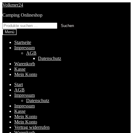
Zur
Zum
Volkmer24
Navigation
Inhalt
Camping Onlineshop
springen
springen
Suchen
Suchen
nach:
Menü
Startseite
Impressum
AGB
Datenschutz
Warenkorb
Kasse
Mein Konto
Start
AGB
Impressum
Datenschutz
Impressum
Kasse
Mein Konto
Mein Konto
Vertrag widerrufen
Warenkorb