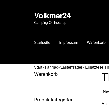
Volkmer24
Zur
Zum
Navigation
Inhalt
Camping Onlineshop
springen
springen
Startseite
Impressum
Warenkorb
Start
AGB
Impressum
Impressum
Kasse
Mei
Start
/
Fahrrad-/Lastenträger
/
Ersatzteile T
T
Warenkorb
Produktkategorien
Alle