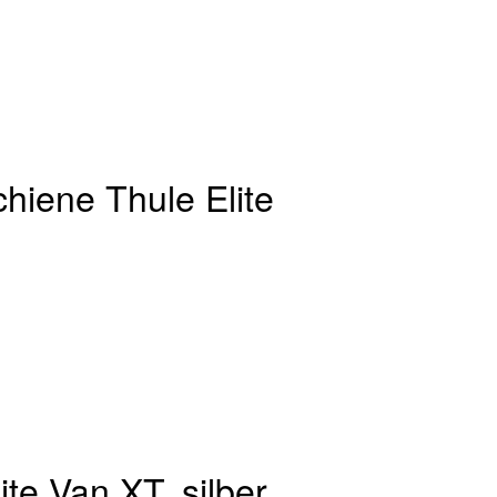
hiene Thule Elite
te Van XT, silber