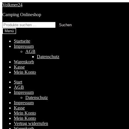
Zur
Zum
Volkmer24
Navigation
Inhalt
Camping Onlineshop
springen
springen
Suchen
Suchen
nach:
Menü
Startseite
Impressum
AGB
Datenschutz
Warenkorb
Kasse
Mein Konto
Start
AGB
Impressum
Datenschutz
Impressum
Kasse
Mein Konto
Mein Konto
Vertrag widerrufen
Warenkorb