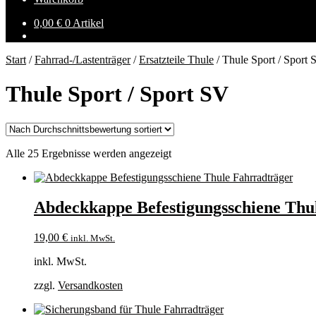
0,00
€
0 Artikel
Start
/
Fahrrad-/Lastenträger
/
Ersatzteile Thule
/
Thule Sport / Sport 
Thule Sport / Sport SV
Nach
Alle 25 Ergebnisse werden angezeigt
Durchschnittsbewertung
sortiert
Abdeckkappe Befestigungsschiene Thu
19,00
€
inkl. MwSt.
inkl. MwSt.
zzgl.
Versandkosten