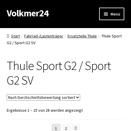
Volkmer24
Zur
Zum
Menü
Navigation
Inhalt
springen
springen
Start
Start
Fahrrad-/Lastenträger
Ersatzteile Thule
Thule Sport
G2 / Sport G2 SV
AGB
Impressum
Thule Sport G2 / Sport
Datenschutz
G2 SV
Impressum
Kasse
Nach
Ergebnisse 1 – 25 von 28 werden angezeigt
Durchschnittsbewertung
Mein Konto
sortiert
1
2