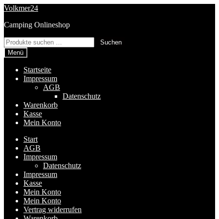
Zur
Zum
Volkmer24
Navigation
Inhalt
Camping Onlineshop
springen
springen
Suchen
Suchen
nach:
Menü
Startseite
Impressum
AGB
Datenschutz
Warenkorb
Kasse
Mein Konto
Start
AGB
Impressum
Datenschutz
Impressum
Kasse
Mein Konto
Mein Konto
Vertrag widerrufen
Warenkorb