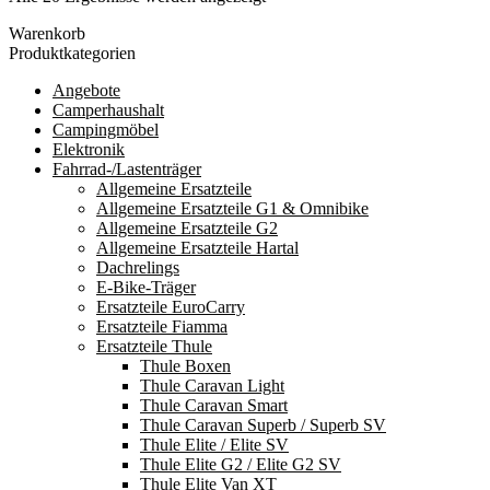
Durchschnittsbewertung
Warenkorb
sortiert
Produktkategorien
Angebote
Camperhaushalt
Campingmöbel
Elektronik
Fahrrad-/Lastenträger
Allgemeine Ersatzteile
Allgemeine Ersatzteile G1 & Omnibike
Allgemeine Ersatzteile G2
Allgemeine Ersatzteile Hartal
Dachrelings
E-Bike-Träger
Ersatzteile EuroCarry
Ersatzteile Fiamma
Ersatzteile Thule
Thule Boxen
Thule Caravan Light
Thule Caravan Smart
Thule Caravan Superb / Superb SV
Thule Elite / Elite SV
Thule Elite G2 / Elite G2 SV
Thule Elite Van XT