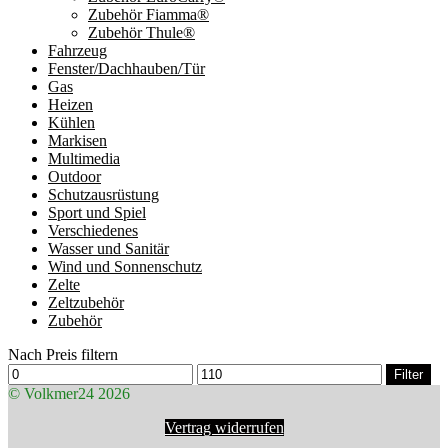
Zubehör Fiamma®
Zubehör Thule®
Fahrzeug
Fenster/Dachhauben/Tür
Gas
Heizen
Kühlen
Markisen
Multimedia
Outdoor
Schutzausrüstung
Sport und Spiel
Verschiedenes
Wasser und Sanitär
Wind und Sonnenschutz
Zelte
Zeltzubehör
Zubehör
Nach Preis filtern
Min.
Max.
Filter
Preis
Preis
© Volkmer24 2026
Vertrag widerrufen