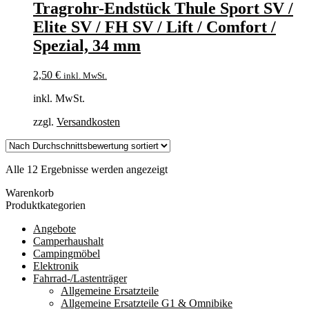
Tragrohr-Endstück Thule Sport SV /
Elite SV / FH SV / Lift / Comfort /
Spezial, 34 mm
2,50
€
inkl. MwSt.
inkl. MwSt.
zzgl.
Versandkosten
Nach
Alle 12 Ergebnisse werden angezeigt
Durchschnittsbewertung
Warenkorb
sortiert
Produktkategorien
Angebote
Camperhaushalt
Campingmöbel
Elektronik
Fahrrad-/Lastenträger
Allgemeine Ersatzteile
Allgemeine Ersatzteile G1 & Omnibike