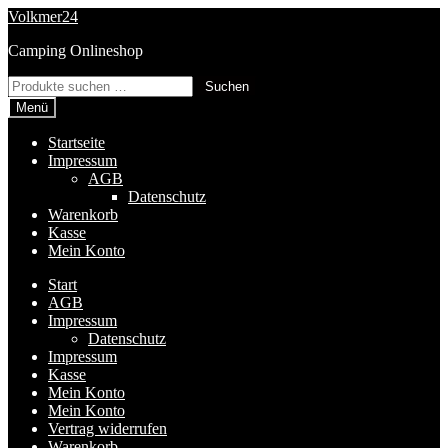
Zur
Zum
Volkmer24
Navigation
Inhalt
Camping Onlineshop
springen
springen
Suchen
Suchen
nach:
Menü
Startseite
Impressum
AGB
Datenschutz
Warenkorb
Kasse
Mein Konto
Start
AGB
Impressum
Datenschutz
Impressum
Kasse
Mein Konto
Mein Konto
Vertrag widerrufen
Warenkorb