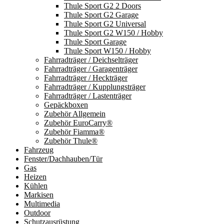
Thule Sport G2 2 Doors
Thule Sport G2 Garage
Thule Sport G2 Universal
Thule Sport G2 W150 / Hobby
Thule Sport Garage
Thule Sport W150 / Hobby
Fahrradträger / Deichselträger
Fahrradträger / Garagenträger
Fahrradträger / Heckträger
Fahrradträger / Kupplungsträger
Fahrradträger / Lastenträger
Gepäckboxen
Zubehör Allgemein
Zubehör EuroCarry®
Zubehör Fiamma®
Zubehör Thule®
Fahrzeug
Fenster/Dachhauben/Tür
Gas
Heizen
Kühlen
Markisen
Multimedia
Outdoor
Schutzausrüstung