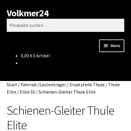
Volkmer24
Zur
Zum
Suchen
Navigation
Inhalt
Suchen
springen
springen
nach:
Menü
0,00
€
0 Artikel
Start
AGB
Start
/
Fahrrad-/Lastenträger
/
Ersatzteile Thule
/
Thule
Impressum
Elite / Elite SV
/
Schienen-Gleiter Thule Elite
Schienen-Gleiter Thule
Datenschutz
Elite
Impressum