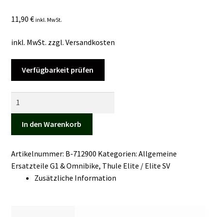
Kasse
11,90
€
inkl. MwSt.
Mein Konto
inkl. MwSt.
zzgl.
Versandkosten
Mein Konto
Verfügbarkeit prüfen
Vertrag widerrufen
Schienen-
Gleiter
Warenkorb
Thule
In den Warenkorb
Elite
Menge
Artikelnummer:
B-712900
Kategorien:
Allgemeine
Ersatzteile G1 & Omnibike
,
Thule Elite / Elite SV
Zusätzliche Information