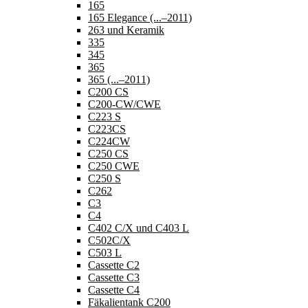
165
165 Elegance (...–2011)
263 und Keramik
335
345
365
365 (...–2011)
C200 CS
C200-CW/CWE
C223 S
C223CS
C224CW
C250 CS
C250 CWE
C250 S
C262
C3
C4
C402 C/X und C403 L
C502C/X
C503 L
Cassette C2
Cassette C3
Cassette C4
Fäkalientank C200