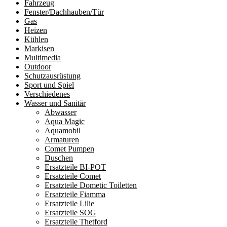
Fahrzeug
Fenster/Dachhauben/Tür
Gas
Heizen
Kühlen
Markisen
Multimedia
Outdoor
Schutzausrüstung
Sport und Spiel
Verschiedenes
Wasser und Sanitär
Abwasser
Aqua Magic
Aquamobil
Armaturen
Comet Pumpen
Duschen
Ersatzteile BI-POT
Ersatzteile Comet
Ersatzteile Dometic Toiletten
Ersatzteile Fiamma
Ersatzteile Lilie
Ersatzteile SOG
Ersatzteile Thetford