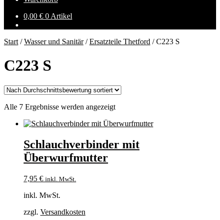
0,00
€
0 Artikel
Start
/
Wasser und Sanitär
/
Ersatzteile Thetford
/
C223 S
C223 S
Nach
Alle 7 Ergebnisse werden angezeigt
Durchschnittsbewertung
sortiert
Schlauchverbinder mit
Überwurfmutter
7,95
€
inkl. MwSt.
inkl. MwSt.
zzgl.
Versandkosten