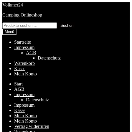
Zur
Zum
Volkmer24
Navigation
Inhalt
Camping Onlineshop
springen
springen
Suchen
Suchen
nach:
Menü
Startseite
Impressum
AGB
Datenschutz
Warenkorb
Kasse
Mein Konto
Start
AGB
Impressum
Datenschutz
Impressum
Kasse
Mein Konto
Mein Konto
Vertrag widerrufen
Warenkorb