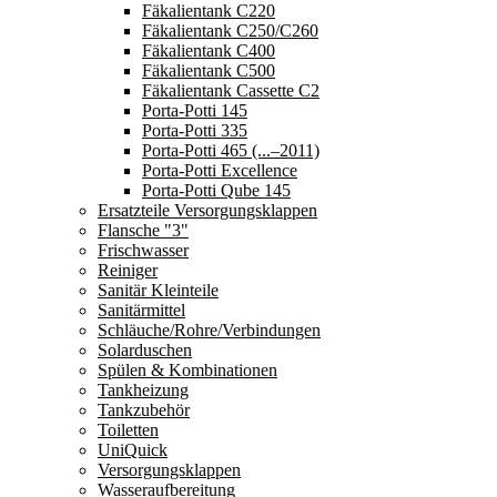
Fäkalientank C220
Fäkalientank C250/C260
Fäkalientank C400
Fäkalientank C500
Fäkalientank Cassette C2
Porta-Potti 145
Porta-Potti 335
Porta-Potti 465 (...–2011)
Porta-Potti Excellence
Porta-Potti Qube 145
Ersatzteile Versorgungsklappen
Flansche "3"
Frischwasser
Reiniger
Sanitär Kleinteile
Sanitärmittel
Schläuche/Rohre/Verbindungen
Solarduschen
Spülen & Kombinationen
Tankheizung
Tankzubehör
Toiletten
UniQuick
Versorgungsklappen
Wasseraufbereitung