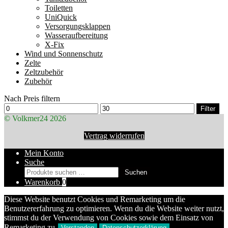
Toiletten
UniQuick
Versorgungsklappen
Wasseraufbereitung
X-Fix
Wind und Sonnenschutz
Zelte
Zeltzubehör
Zubehör
Nach Preis filtern
Min.
Max.
Filter
Preis
Preis
© Volkmer24 2026
Vertrag widerrufen
Mein Konto
Suche
Suchen
Suchen
nach:
Warenkorb
0
Diese Website benutzt Cookies und Remarketing um die
Benutzererfahrung zu optimieren. Wenn du die Website weiter nutzt,
stimmst du der Verwendung von Cookies sowie dem Einsatz von
Remarketing zu.
Verstanden
Datenschutzerklärung