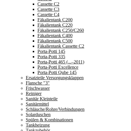
Cassette C2
Cassette C3
Cassette C4
Fäkalientank C200
Fäkalientank C220
Fäkalientank C250/C260
Fäkalientank C400
Fäkalientank C500
Fäkalientank Cassette C2
Porta-Potti 145
Porta-Potti 335
Porta-Potti 465 (...–2011)
Porta-Potti Excellence
Porta-Potti Qube 145
Ersatzteile Versorgungsklappen
Flansche "3"
Frischwasser
Reiniger
Sanitär Kleinteile
Sanitärmittel
Schläuche/Rohre/Verbindungen
Solarduschen
Spülen & Kombinationen
Tankheizung
Tankzubehör