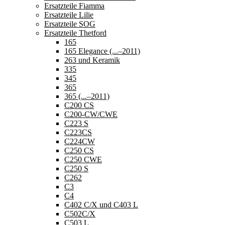
Ersatzteile Fiamma
Ersatzteile Lilie
Ersatzteile SOG
Ersatzteile Thetford
165
165 Elegance (...–2011)
263 und Keramik
335
345
365
365 (...–2011)
C200 CS
C200-CW/CWE
C223 S
C223CS
C224CW
C250 CS
C250 CWE
C250 S
C262
C3
C4
C402 C/X und C403 L
C502C/X
C503 L