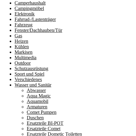
Camperhaushalt
Campingmöbel
Elektronik
Fahrrad-/Lastenträger
Fahrzeug
Fenster/Dachhauben/Tür
Gas
Heizen
Kühlen
Markisen
Multimedia
Outdoor
Schutzausrüstung
Sport und Spiel
Verschiedenes
Wasser und Sanitär
Abwasser
Aqua Magic
Aquamobil
Armaturen
Comet Pumpen
Duschen
Ersatzteile BI-POT
Ersatzteile Comet
Ersatzteile Dometic Toiletten