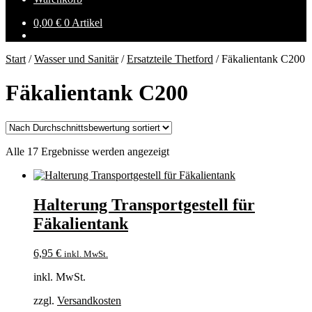
0,00
€
0 Artikel
Start
/
Wasser und Sanitär
/
Ersatzteile Thetford
/
Fäkalientank C200
Fäkalientank C200
Nach
Alle 17 Ergebnisse werden angezeigt
Durchschnittsbewertung
sortiert
Halterung Transportgestell für
Fäkalientank
6,95
€
inkl. MwSt.
inkl. MwSt.
zzgl.
Versandkosten