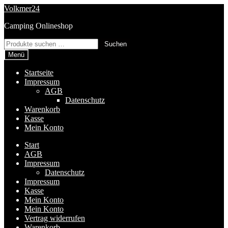
Zur
Zum
Volkmer24
Navigation
Inhalt
Camping Onlineshop
springen
springen
Suchen
Suchen
nach:
Menü
Startseite
Impressum
AGB
Datenschutz
Warenkorb
Kasse
Mein Konto
Start
AGB
Impressum
Datenschutz
Impressum
Kasse
Mein Konto
Mein Konto
Vertrag widerrufen
Warenkorb