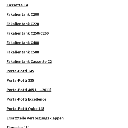
Cassette C4
Fäkalientank C200
Fäkalientank C220
Fäkalientank C250/C260
Fäkalientank C400
Fäkalientank C500
Fäkalientank Cassette C2
Porta-Potti 145
Porta-Potti 335
Porta-Potti 465 (...–2011)
Porta-Potti Excellence
Porta-Potti Qube 145
Ersatzteile Versorgungsklappen
Flansche "3"