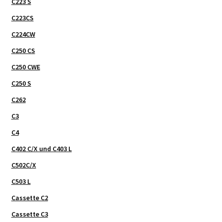
C223 S
C223CS
C224CW
C250 CS
C250 CWE
C250 S
C262
C3
C4
C402 C/X und C403 L
C502C/X
C503 L
Cassette C2
Cassette C3