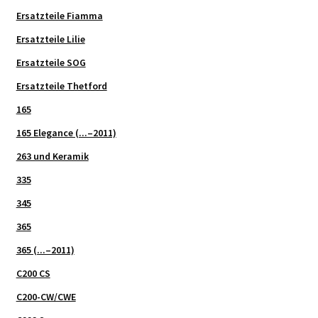
Ersatzteile Fiamma
Ersatzteile Lilie
Ersatzteile SOG
Ersatzteile Thetford
165
165 Elegance (...–2011)
263 und Keramik
335
345
365
365 (...–2011)
C200 CS
C200-CW/CWE