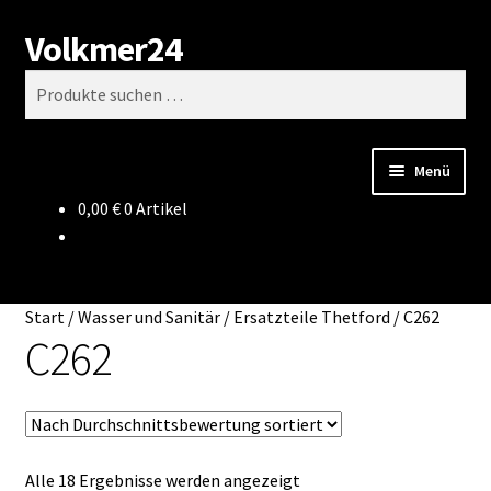
Volkmer24
Zur
Zum
Suchen
Navigation
Inhalt
Suchen
springen
springen
nach:
Menü
0,00
€
0 Artikel
Start
AGB
Start
/
Wasser und Sanitär
/
Ersatzteile Thetford
/
C262
Impressum
C262
Datenschutz
Impressum
Nach
Alle 18 Ergebnisse werden angezeigt