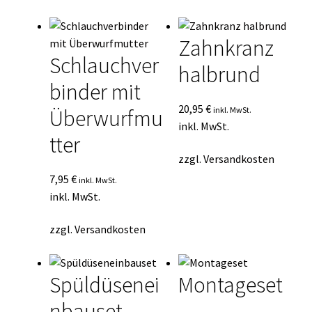
Durchschnittsbewertung
Kasse
sortiert
Zahnkranz
Mein Konto
Schlauchver
halbrund
binder mit
Mein Konto
20,95
€
inkl. MwSt.
Überwurfmu
Vertrag widerrufen
inkl. MwSt.
tter
zzgl.
Versandkosten
Warenkorb
7,95
€
inkl. MwSt.
inkl. MwSt.
zzgl.
Versandkosten
Spüldüsenei
Montageset
nbauset