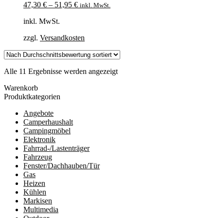
47,30
€
–
51,95
€
inkl. MwSt.
inkl. MwSt.
zzgl.
Versandkosten
Nach
Alle 11 Ergebnisse werden angezeigt
Durchschnittsbewertung
Warenkorb
sortiert
Produktkategorien
Angebote
Camperhaushalt
Campingmöbel
Elektronik
Fahrrad-/Lastenträger
Fahrzeug
Fenster/Dachhauben/Tür
Gas
Heizen
Kühlen
Markisen
Multimedia