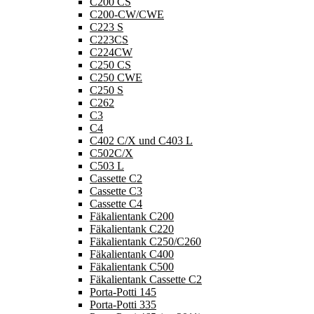
C200 CS
C200-CW/CWE
C223 S
C223CS
C224CW
C250 CS
C250 CWE
C250 S
C262
C3
C4
C402 C/X und C403 L
C502C/X
C503 L
Cassette C2
Cassette C3
Cassette C4
Fäkalientank C200
Fäkalientank C220
Fäkalientank C250/C260
Fäkalientank C400
Fäkalientank C500
Fäkalientank Cassette C2
Porta-Potti 145
Porta-Potti 335