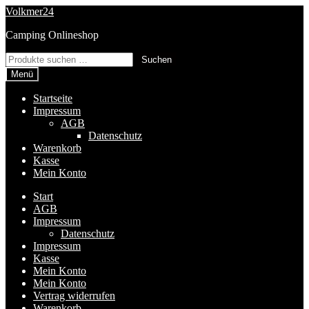
Zur
Zum
Volkmer24
Navigation
Inhalt
Camping Onlineshop
springen
springen
Suchen
Suchen
nach:
Menü
Startseite
Impressum
AGB
Datenschutz
Warenkorb
Kasse
Mein Konto
Start
AGB
Impressum
Datenschutz
Impressum
Kasse
Mein Konto
Mein Konto
Vertrag widerrufen
Warenkorb