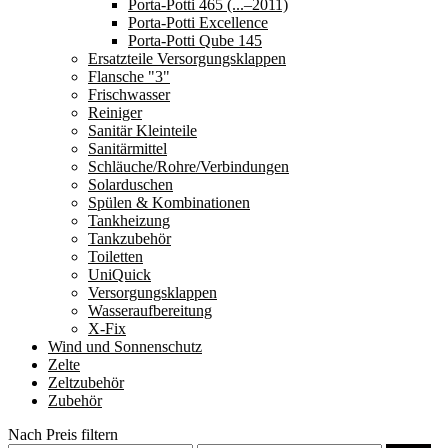
Porta-Potti 465 (...–2011)
Porta-Potti Excellence
Porta-Potti Qube 145
Ersatzteile Versorgungsklappen
Flansche "3"
Frischwasser
Reiniger
Sanitär Kleinteile
Sanitärmittel
Schläuche/Rohre/Verbindungen
Solarduschen
Spülen & Kombinationen
Tankheizung
Tankzubehör
Toiletten
UniQuick
Versorgungsklappen
Wasseraufbereitung
X-Fix
Wind und Sonnenschutz
Zelte
Zeltzubehör
Zubehör
Nach Preis filtern