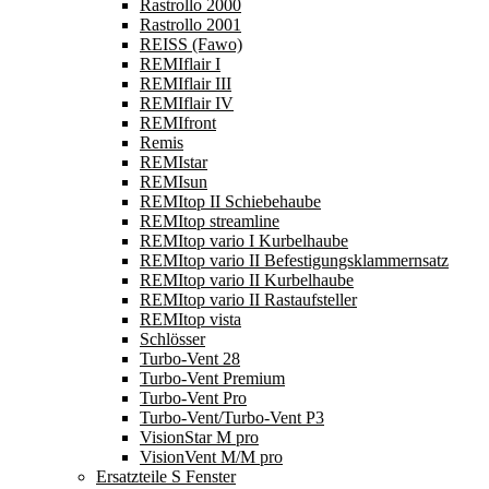
Rastrollo 2000
Rastrollo 2001
REISS (Fawo)
REMIflair I
REMIflair III
REMIflair IV
REMIfront
Remis
REMIstar
REMIsun
REMItop II Schiebehaube
REMItop streamline
REMItop vario I Kurbelhaube
REMItop vario II Befestigungsklammernsatz
REMItop vario II Kurbelhaube
REMItop vario II Rastaufsteller
REMItop vista
Schlösser
Turbo-Vent 28
Turbo-Vent Premium
Turbo-Vent Pro
Turbo-Vent/Turbo-Vent P3
VisionStar M pro
VisionVent M/M pro
Ersatzteile S Fenster