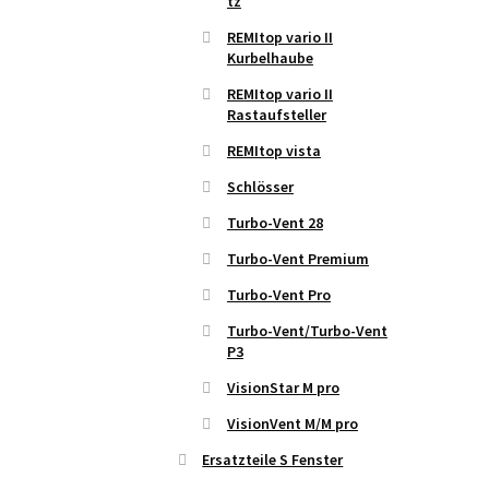
tz
REMItop vario II
Kurbelhaube
REMItop vario II
Rastaufsteller
REMItop vista
Schlösser
Turbo-Vent 28
Turbo-Vent Premium
Turbo-Vent Pro
Turbo-Vent/Turbo-Vent
P3
VisionStar M pro
VisionVent M/M pro
Ersatzteile S Fenster