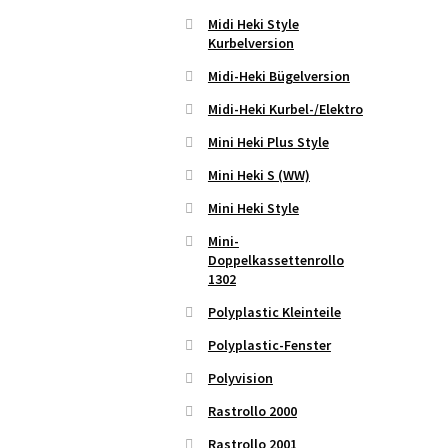
Midi Heki Style
Kurbelversion
Midi-Heki Bügelversion
Midi-Heki Kurbel-/Elektro
Mini Heki Plus Style
Mini Heki S (WW)
Mini Heki Style
Mini-
Doppelkassettenrollo
1302
Polyplastic Kleinteile
Polyplastic-Fenster
Polyvision
Rastrollo 2000
Rastrollo 2001