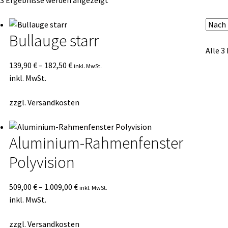
 3 Ergebnisse werden angezeigt
Durchschnittsbewertung
sortiert
Bullauge starr
Alle 3
139,90
€
–
182,50
€
inkl. MwSt.
inkl. MwSt.
zzgl.
Versandkosten
Aluminium-Rahmenfenster
Polyvision
509,00
€
–
1.009,00
€
inkl. MwSt.
inkl. MwSt.
zzgl.
Versandkosten