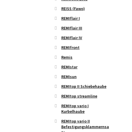
REISS (Fawo)
REMIflair I
REMIflair III
REMIflair IV
REMIfront
Remis
REMIstar
REMIsun
REMItop II Schiebehaube
REMItop streamline
REMItop vario I
Kurbelhaube
REMItop vario II
Befestigungsklammernsa