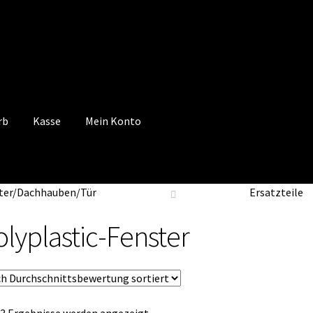
rb
Kasse
Mein Konto
 Konto
Mein Konto
Vertrag widerrufen
Warenkorb
ter/Dachhauben/Tür
Ersatzteile
olyplastic-Fenster
Nach