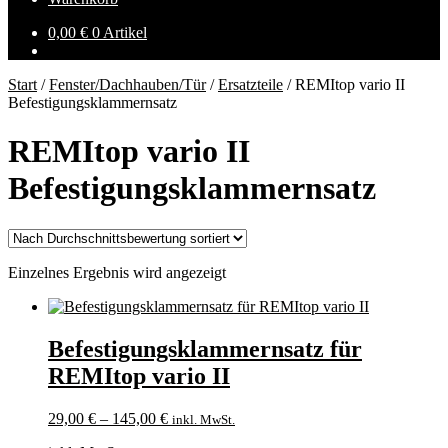
0,00
€
0 Artikel
Start
/
Fenster/Dachhauben/Tür
/
Ersatzteile
/
REMItop vario II
Befestigungsklammernsatz
REMItop vario II
Befestigungsklammernsatz
Einzelnes Ergebnis wird angezeigt
Befestigungsklammernsatz für
REMItop vario II
29,00
€
–
145,00
€
inkl. MwSt.