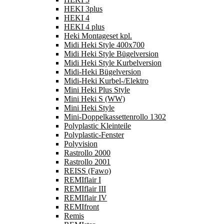
HEKI 3plus
HEKI 4
HEKI 4 plus
Heki Montageset kpl.
Midi Heki Style 400x700
Midi Heki Style Bügelversion
Midi Heki Style Kurbelversion
Midi-Heki Bügelversion
Midi-Heki Kurbel-/Elektro
Mini Heki Plus Style
Mini Heki S (WW)
Mini Heki Style
Mini-Doppelkassettenrollo 1302
Polyplastic Kleinteile
Polyplastic-Fenster
Polyvision
Rastrollo 2000
Rastrollo 2001
REISS (Fawo)
REMIflair I
REMIflair III
REMIflair IV
REMIfront
Remis