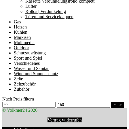
Kassette Verdunkelungsrollo komplett
Lüfter
Rollos | Verdunkelung
Türen und Serviceklappen
Gas
Heizen
Kühlen
Markisen
Multimedia
Outdoor
Schutzausrüstung
Sport und Spiel
Verschiedenes
Wasser und Sanitär
Wind und Sonnenschutz
Zelte
Zeltzubehör
Zubehör
Nach Preis filtern
Min.
Max.
Filter
Preis
Preis
© Volkmer24 2026
Vertrag widerrufen