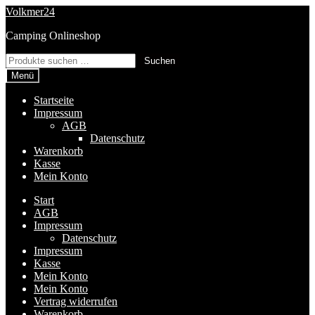
Zur
Zum
Volkmer24
Navigation
Inhalt
Camping Onlineshop
springen
springen
Suchen
Suchen
nach:
Menü
Startseite
Impressum
AGB
Datenschutz
Warenkorb
Kasse
Mein Konto
Start
AGB
Impressum
Datenschutz
Impressum
Kasse
Mein Konto
Mein Konto
Vertrag widerrufen
Warenkorb