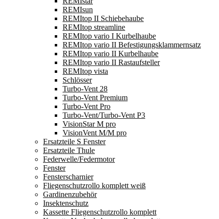
REMIstar
REMIsun
REMItop II Schiebehaube
REMItop streamline
REMItop vario I Kurbelhaube
REMItop vario II Befestigungsklammernsatz
REMItop vario II Kurbelhaube
REMItop vario II Rastaufsteller
REMItop vista
Schlösser
Turbo-Vent 28
Turbo-Vent Premium
Turbo-Vent Pro
Turbo-Vent/Turbo-Vent P3
VisionStar M pro
VisionVent M/M pro
Ersatzteile S Fenster
Ersatzteile Thule
Federwelle/Federmotor
Fenster
Fensterscharnier
Fliegenschutzrollo komplett weiß
Gardinenzubehör
Insektenschutz
Kassette Fliegenschutzrollo komplett