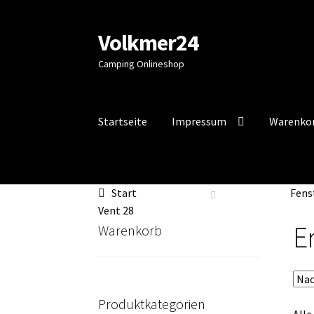
Volkmer24
Zur
Zum
Navigation
Inhalt
Camping Onlineshop
springen
springen
Startseite
Impressum
Warenko
Start
AGB
Impressum
Impressum
Kasse
Mein
Start
Fens
Vent 28
Er
Warenkorb
Produktkategorien