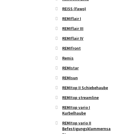
REISS (Fawo)
REMIflair I
REMIflair III
REMIflair IV
REMIfront
Remis
REMIstar
REMIsun
REMItop II Schiebehaube
REMItop streamline
REMItop vario I
Kurbelhaube
REMItop vario II
Befestigungsklammernsa