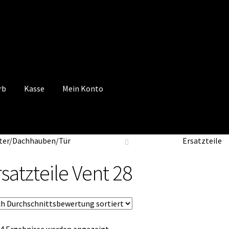
rb
Kasse
Mein Konto
 Konto
Mein Konto
Vertrag widerrufen
Warenkorb
ter/Dachhauben/Tür
Ersatzteile
satzteile Vent 28
Nach