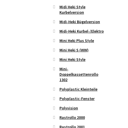
Midi Heki Style
Kurbelversion
Midi-Heki Bügelversion
Midi-Heki Kurbel-/Elektro
Mini Heki Plus Style
Mini Heki S (WW)
Mini Heki Style
Mini-
Doppelkassettenrollo
1302
Polyplastic Kleinteile
Polyplastic-Fenster
Polyvision
Rastrollo 2000
Rastrollo 2001