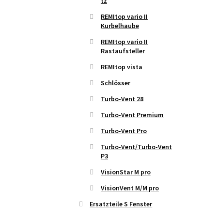
tz
REMItop vario II
Kurbelhaube
REMItop vario II
Rastaufsteller
REMItop vista
Schlösser
Turbo-Vent 28
Turbo-Vent Premium
Turbo-Vent Pro
Turbo-Vent/Turbo-Vent
P3
VisionStar M pro
VisionVent M/M pro
Ersatzteile S Fenster